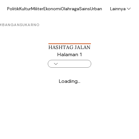
Politik
Kultur
Militer
Ekonomi
Olahraga
Sains
Urban
Lainnya
MBANGAN
SUKARNO
HASHTAG JALAN
Halaman 1
Loading...