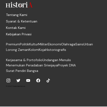
Tentang Kami
Syarat & Ketentuan
Kontak Kami
Kebijakan Privasi
Premium
Politik
Kultur
Militer
Ekonomi
Olahraga
Sains
Urban
Lorong Zaman
Kolom
Koja
Historiografis
Kerjasama & Portofolio
Undangan Menulis
Menemukan Peradaban Sriwijaya
Proyek DNA
Surat Pendiri Bangsa
© 2026, PT. Media Digital Historia.