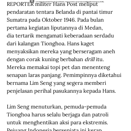
REPORTER militer Hans Post meliput 
Lim Seng, Komandan Pao An Tui di Medan, 1947. Sumber: Arsip Nasional Republik Indonesia (ANRI).
pendaratan tentara Belanda di pantai timur 
Sumatra pada Oktober 1946. Pada bulan 
pertama kegiatan liputannya di Medan, 
dia tertarik mengamati keberadaan serdadu 
dari kalangan Tionghoa. Hans kaget 
menyaksikan mereka yang berseragam aneh 
dengan corak kuning berbahan 
drill
 itu. 
Mereka memakai topi pet dan menenteng 
senapan laras panjang. Pemimpinnya diketahui 
bernama Lim Seng yang segera memberi 
penjelasan perihal pasukannya kepada Hans. 
Lim Seng menuturkan, pemuda-pemuda 
Tionghoa harus selalu berjaga dan patroli 
untuk menghentikan aksi para ekstremis. 
Pejuang Indonesia bersenjata ini kerap 