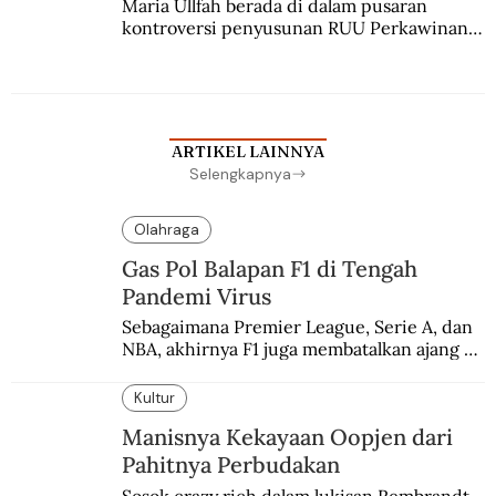
Maria Ullfah berada di dalam pusaran 
kontroversi penyusunan RUU Perkawinan. 
Berbuah manis walau penuh kompromi.
ARTIKEL LAINNYA
Selengkapnya
Olahraga
Gas Pol Balapan F1 di Tengah
Pandemi Virus
Sebagaimana Premier League, Serie A, dan 
NBA, akhirnya F1 juga membatalkan ajang 
balapannya. Menghindari pengalaman 
enam dekade lampau.
Kultur
Manisnya Kekayaan Oopjen dari
Pahitnya Perbudakan
Sosok crazy rich dalam lukisan Rembrandt. 