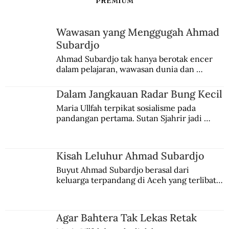
PREMIUM
Wawasan yang Menggugah Ahmad
Subardjo
Pao An Tui yang Dibenci Kaum Republik
Ahmad Subardjo tak hanya berotak encer 
dalam pelajaran, wawasan dunia dan 
kesadaran kebangsaannya tumbuh berkat 
Jules Verne, Multatuli, hingga Sun Yat-sen.
Dalam Jangkauan Radar Bung Kecil
Maria Ullfah terpikat sosialisme pada 
pandangan pertama. Sutan Sjahrir jadi 
comblangnya.
Kisah Leluhur Ahmad Subardjo
Buyut Ahmad Subardjo berasal dari 
keluarga terpandang di Aceh yang terlibat 
persaingan kekuasaan. Dia memilih 
merantau ke Jawa dan menjadi pemuka 
agama Islam. Anaknya mengikuti jejaknya.
Agar Bahtera Tak Lekas Retak