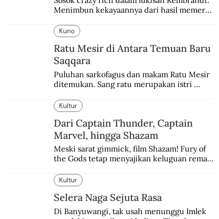
Menimbun kekayaannya dari hasil memeras 
keringat para budak.
Kuno
Ratu Mesir di Antara Temuan Baru
Saqqara
Puluhan sarkofagus dan makam Ratu Mesir 
ditemukan. Sang ratu merupakan istri 
sekaligus putri salah satu firaun yang 
sebelumnya keberadaannya tak pernah 
Kultur
diketahui.
Dari Captain Thunder, Captain
Marvel, hingga Shazam
Meski sarat gimmick, film Shazam! Fury of 
the Gods tetap menyajikan keluguan remaja 
yang menyimpan kekuatan para dewa 
Yunani.
Kultur
Selera Naga Sejuta Rasa
Di Banyuwangi, tak usah menunggu Imlek 