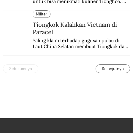
untuk bisa menikmati kuliner Tionghoa. 
Ada pasar kuliner khas yang digelar tiap 
pekan.
Militer
Tiongkok Kalahkan Vietnam di
Paracel
Saling klaim terhadap gugusan pulau di 
Laut China Selatan membuat Tiongkok dan 
Vietnam berperang.
Sebelumnya
Selanjutnya