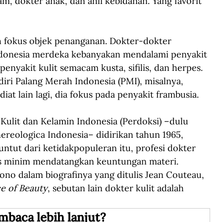
am, dokter anak, dan ahli kebidanan. Yang favorit 
h fokus objek penanganan. Dokter-dokter 
 Indonesia merdeka kebanyakan mendalami penyakit 
 penyakit kulit semacam kusta, sifilis, dan herpes. 
diri Palang Merah Indonesia (PMI), misalnya, 
at lain lagi, dia fokus pada penyakit frambusia.
Kulit dan Kelamin Indonesia (Perdoksi) –dulu 
reologica Indonesia– didirikan tahun 1965, 
ntut dari ketidakpopuleran itu, profesi dokter 
ias minim mendatangkan keuntungan materi. 
no dalam biografinya yang ditulis Jean Couteau, 
e of Beauty
, sebutan lain dokter kulit adalah 
mbaca lebih lanjut?