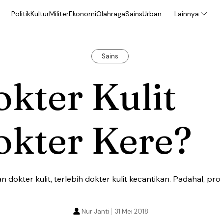
Politik
Kultur
Militer
Ekonomi
Olahraga
Sains
Urban
Lainnya
Sains
kter Kulit
okter Kere?
n dokter kulit, terlebih dokter kulit kecantikan. Padahal, pro
Nur Janti
31 Mei 2018