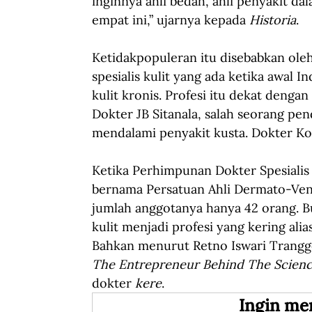
inginnya ahli bedah, ahli penyakit dal
empat ini,” ujarnya kepada 
Historia
.
Ketidakpopuleran itu disebabkan ole
spesialis kulit yang ada ketika awal
kulit kronis. Profesi itu dekat dengan
Dokter JB Sitanala, salah seorang pen
mendalami penyakit kusta. Dokter Kodi
Ketika Perhimpunan Dokter Spesialis 
bernama Persatuan Ahli Dermato-Vene
jumlah anggotanya hanya 42 orang. Bu
kulit menjadi profesi yang kering al
Bahkan menurut Retno Iswari Tranggo
The Entrepreneur Behind The Scienc
dokter 
kere
.
Ingin me