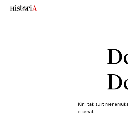
Do
D
Kini, tak sulit menemuka
dikenal.