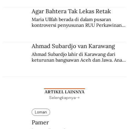
merantau ke Jawa dan menjadi pemuka 
agama Islam. Anaknya mengikuti jejaknya.
Agar Bahtera Tak Lekas Retak
Maria Ullfah berada di dalam pusaran 
kontroversi penyusunan RUU Perkawinan. 
Berbuah manis walau penuh kompromi.
Ahmad Subardjo van Karawang
Ahmad Subardjo lahir di Karawang dari 
keturunan bangsawan Aceh dan Jawa. Anak 
kesayangan mantri polisi ini pindah ke 
Batavia untuk melanjutkan pendidikan di 
sekolah Belanda.
ARTIKEL LAINNYA
Selengkapnya
Loman
Pamer