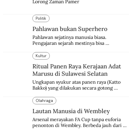
Lorong Zaman Pamer
Politik
Pahlawan bukan Superhero
Pahlawan sejatinya manusia biasa. 
Pengajaran sejarah mestinya bisa 
menghadirkan sosok humanisnya.
Kultur
Ritual Panen Raya Kerajaan Adat
Marusu di Sulawesi Selatan
Ungkapan syukur atas panen raya (Katto 
Bakko) yang dilakukan secara gotong 
royong.
Olahraga
Lautan Manusia di Wembley
Arsenal merayakan FA Cup tanpa euforia 
penonton di Wembley. Berbeda jauh dari 
suasana final di stadion ikonik itu 97 tahun 