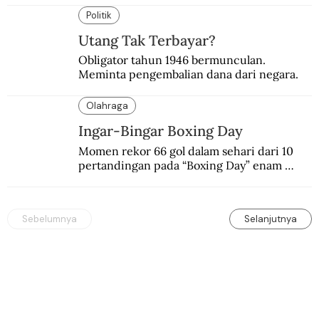
silam.
Politik
Utang Tak Terbayar?
Obligator tahun 1946 bermunculan. 
Meminta pengembalian dana dari negara.
Olahraga
Ingar-Bingar Boxing Day
Momen rekor 66 gol dalam sehari dari 10 
pertandingan pada “Boxing Day” enam 
dekade lalu. Termasuk kekalahan pahit 
Manchester United 6-1.
Sebelumnya
Selanjutnya