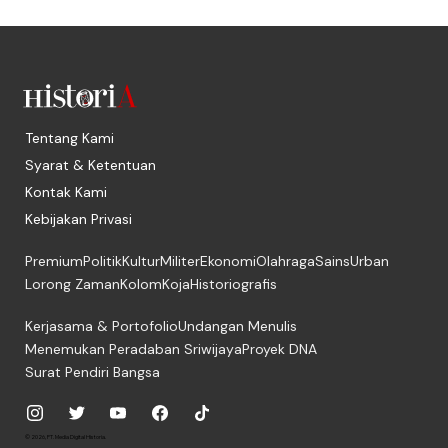
Tentang Kami
Syarat & Ketentuan
Kontak Kami
Kebijakan Privasi
Premium
Politik
Kultur
Militer
Ekonomi
Olahraga
Sains
Urban
Lorong Zaman
Kolom
Koja
Historiografis
Kerjasama & Portofolio
Undangan Menulis
Menemukan Peradaban Sriwijaya
Proyek DNA
Surat Pendiri Bangsa
© 2026, PT. Media Digital Historia.