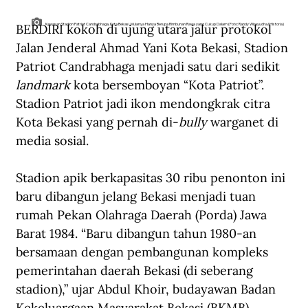
BERDIRI kokoh di ujung utara jalur protokol 
Kawasan Stadion Patriot Candrabhaga, Kota Bekasi, Mulanya Hanya Berupa Rimbunan Rawa yang Cukup Dalam (Foto: Randy Wirayudha/Historia)
Jalan Jenderal Ahmad Yani Kota Bekasi, Stadion 
Patriot Candrabhaga menjadi satu dari sedikit 
landmark
 kota bersemboyan “Kota Patriot”. 
Stadion Patriot jadi ikon mendongkrak citra 
Kota Bekasi yang pernah di-
bully
 warganet di 
media sosial.
Stadion apik berkapasitas 30 ribu penonton ini 
baru dibangun jelang Bekasi menjadi tuan 
rumah Pekan Olahraga Daerah (Porda) Jawa 
Barat 1984. “Baru dibangun tahun 1980-an 
bersamaan dengan pembangunan kompleks 
pemerintahan daerah Bekasi (di seberang 
stadion),” ujar Abdul Khoir, budayawan Badan 
Kekeluargaan Masyarakat Bekasi (BKMB) 