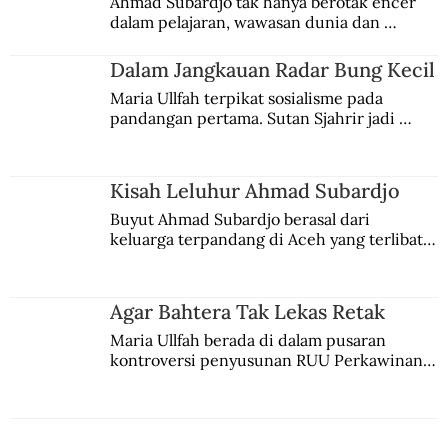
Ahmad Subardjo tak hanya berotak encer 
dalam pelajaran, wawasan dunia dan 
kesadaran kebangsaannya tumbuh berkat 
Jules Verne, Multatuli, hingga Sun Yat-sen.
Dalam Jangkauan Radar Bung Kecil
Maria Ullfah terpikat sosialisme pada 
pandangan pertama. Sutan Sjahrir jadi 
comblangnya.
Kisah Leluhur Ahmad Subardjo
Buyut Ahmad Subardjo berasal dari 
keluarga terpandang di Aceh yang terlibat 
persaingan kekuasaan. Dia memilih 
merantau ke Jawa dan menjadi pemuka 
agama Islam. Anaknya mengikuti jejaknya.
Agar Bahtera Tak Lekas Retak
Maria Ullfah berada di dalam pusaran 
kontroversi penyusunan RUU Perkawinan. 
Berbuah manis walau penuh kompromi.