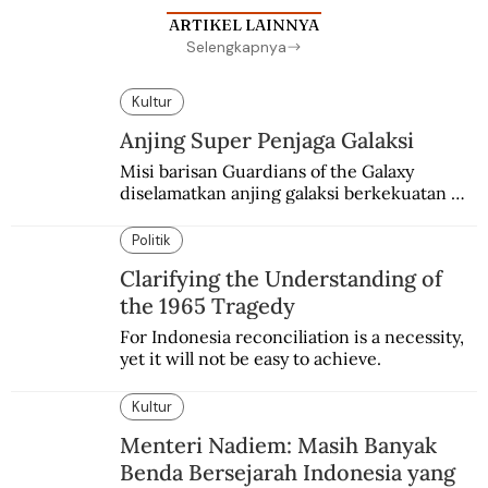
ARTIKEL LAINNYA
Selengkapnya
Kultur
Anjing Super Penjaga Galaksi
Misi barisan Guardians of the Galaxy 
diselamatkan anjing galaksi berkekuatan 
super. Karakter yang terinspirasi dari Laika 
si martir antariksa Soviet.
Politik
Clarifying the Understanding of
the 1965 Tragedy
For Indonesia reconciliation is a necessity, 
yet it will not be easy to achieve.
Kultur
Menteri Nadiem: Masih Banyak
Benda Bersejarah Indonesia yang