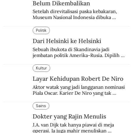
Belum Dikembalikan
Setelah direvitalisasi paska kebakaran, 
Museum Nasional Indonesia dibuka 
kembali. Bertepatan dengan perhelatan 
Pameran Repatriasi 2024.
Politik
Dari Helsinki ke Helsinki
Sebuah ibukota di Skandinavia jadi 
jembatan politik Amerika-Rusia. Dipilih 
karena kenetralannya sejak Perang Dingin.
Kultur
Layar Kehidupan Robert De Niro
Aktor watak yang jadi langganan nominasi 
Piala Oscar. Karier De Niro yang tak 
terbelenggu batas-batas genre merentang 
lebih dari setengah abad.
Sains
Dokter yang Rajin Menulis
J.A. van Dijk tak hanya piawai di meja 
operasi. Ia juga mahir menuliskan 