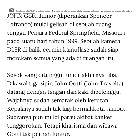
Biopik tokoh mafia, "Gotti" yang diperankan John Travolta, di mana hampir semua pakaian elegan yang dikenakannya merupakan peninggalan asli mendiang
JOHN Gotti Junior (diperankan Spencer 
John Gotti (Vertical Entertainment)
Lofranco) mulai gelisah di sebuah ruang 
tunggu Penjara Federal Springfield, Missouri 
pada suatu hari tahun 1999. Sebuah kamera 
DLSR di balik cermin kamuflase sudah siap 
merekam semua yang ada di ruangan itu. 
Sosok yang ditunggu Junior akhirnya tiba. 
Dikawal tiga sipir, John Gotti (John Travolta) 
datang dengan tangan dan kaki dibelenggu. 
Wajahnya sudah semarak oleh kerutan. 
Kepalanya sudah tak lagi bermahkota rambut. 
Suaranya pun mulai parau akibat kanker 
tenggorokan. Tetapi kharisma dan wibawa 
Gotti tak pernah luntur.