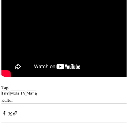
Tag:
Film
Mola TV
Mafia
Kultur