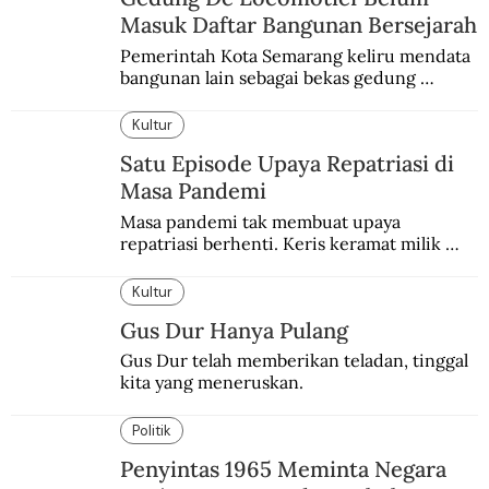
Masuk Daftar Bangunan Bersejarah
Pemerintah Kota Semarang keliru mendata 
bangunan lain sebagai bekas gedung 
redaksi De Locomotief.
Kultur
Satu Episode Upaya Repatriasi di
Masa Pandemi
Masa pandemi tak membuat upaya 
repatriasi berhenti. Keris keramat milik 
Pangeran Diponegoro itu akhirnya kembali 
di periode yang sulit.
Kultur
Gus Dur Hanya Pulang
Gus Dur telah memberikan teladan, tinggal 
kita yang meneruskan.
Politik
Penyintas 1965 Meminta Negara