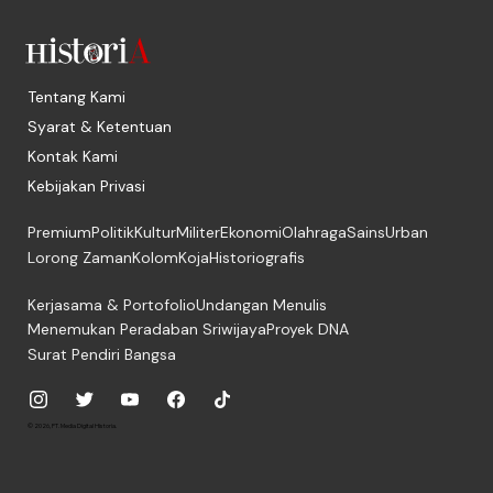
Tentang Kami
Syarat & Ketentuan
Kontak Kami
Kebijakan Privasi
Premium
Politik
Kultur
Militer
Ekonomi
Olahraga
Sains
Urban
Lorong Zaman
Kolom
Koja
Historiografis
Kerjasama & Portofolio
Undangan Menulis
Menemukan Peradaban Sriwijaya
Proyek DNA
Surat Pendiri Bangsa
© 2026, PT. Media Digital Historia.