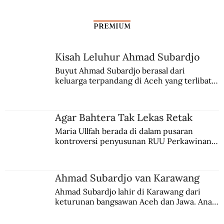
PREMIUM
Kisah Leluhur Ahmad Subardjo
Buyut Ahmad Subardjo berasal dari 
keluarga terpandang di Aceh yang terlibat 
Kegemaran Buya Hamka Menonton Film
persaingan kekuasaan. Dia memilih 
merantau ke Jawa dan menjadi pemuka 
agama Islam. Anaknya mengikuti jejaknya.
Agar Bahtera Tak Lekas Retak
Maria Ullfah berada di dalam pusaran 
kontroversi penyusunan RUU Perkawinan. 
Berbuah manis walau penuh kompromi.
Ahmad Subardjo van Karawang
Ahmad Subardjo lahir di Karawang dari 
keturunan bangsawan Aceh dan Jawa. Anak 
kesayangan mantri polisi ini pindah ke 
Batavia untuk melanjutkan pendidikan di 