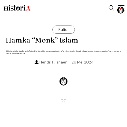
Kultur
Hamka “Monk” Islam
Ketika transit di bandara Bangkok, Thailand, Hamka salat di ruang tunggu. Anaknya, Rusydi meminta izin kepada petugas bandara dengan mengatakan, “kami monk Islam,
sebagaimana monk Buddha.”
Hendri F. Isnaeni
26 Mei 2024