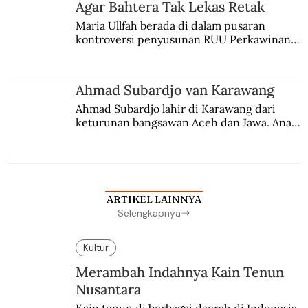
Agar Bahtera Tak Lekas Retak
Maria Ullfah berada di dalam pusaran 
kontroversi penyusunan RUU Perkawinan. 
Berbuah manis walau penuh kompromi.
Ahmad Subardjo van Karawang
Ahmad Subardjo lahir di Karawang dari 
keturunan bangsawan Aceh dan Jawa. Anak 
kesayangan mantri polisi ini pindah ke 
Batavia untuk melanjutkan pendidikan di 
sekolah Belanda.
ARTIKEL LAINNYA
Selengkapnya
Kultur
Merambah Indahnya Kain Tenun
Nusantara