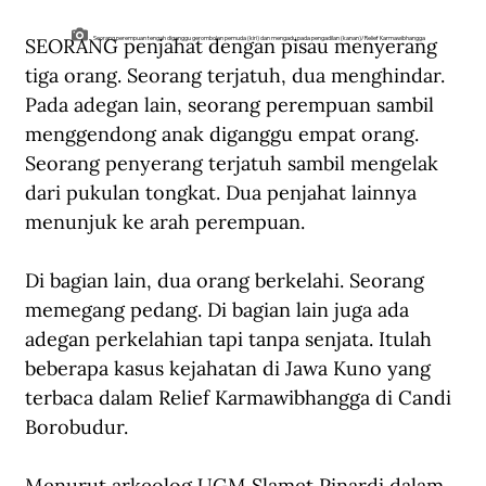
SEORANG penjahat dengan pisau menyerang 
Seorang perempuan tengah diganggu gerombolan pemuda (kiri) dan mengadu pada pengadilan (kanan)/Relief Karmawibhangga
tiga orang. Seorang terjatuh, dua menghindar. 
Pada adegan lain, seorang perempuan sambil 
menggendong anak diganggu empat orang. 
Seorang penyerang terjatuh sambil mengelak 
dari pukulan tongkat. Dua penjahat lainnya 
menunjuk ke arah perempuan.
Di bagian lain, dua orang berkelahi. Seorang 
memegang pedang. Di bagian lain juga ada 
adegan perkelahian tapi tanpa senjata. Itulah 
beberapa kasus kejahatan di Jawa Kuno yang 
terbaca dalam Relief Karmawibhangga di Candi 
Borobudur.
Menurut arkeolog UGM Slamet Pinardi dalam 