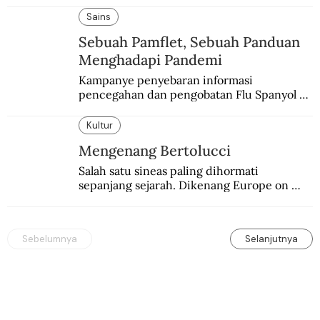
delegasi Indonesia di KMB.
Sains
Sebuah Pamflet, Sebuah Panduan
Menghadapi Pandemi
Kampanye penyebaran informasi 
pencegahan dan pengobatan Flu Spanyol di 
Hindia Belanda melalui medium lokal.
Kultur
Mengenang Bertolucci
Salah satu sineas paling dihormati 
sepanjang sejarah. Dikenang Europe on 
Screen (EoS) tahun ini lewat pemutaran 
tiga karyanya.
Sebelumnya
Selanjutnya