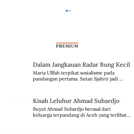
PREMIUM
Dalam Jangkauan Radar Bung Kecil
Sumber Hukum Masa Jawa Kuno
Maria Ullfah terpikat sosialisme pada 
pandangan pertama. Sutan Sjahrir jadi 
comblangnya.
Kisah Leluhur Ahmad Subardjo
Buyut Ahmad Subardjo berasal dari 
keluarga terpandang di Aceh yang terlibat 
persaingan kekuasaan. Dia memilih 
merantau ke Jawa dan menjadi pemuka 
agama Islam. Anaknya mengikuti jejaknya.