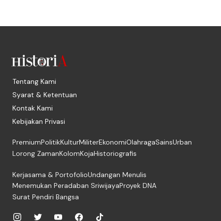
Tentang Kami
Syarat & Ketentuan
Kontak Kami
Kebijakan Privasi
Premium
Politik
Kultur
Militer
Ekonomi
Olahraga
Sains
Urban
Lorong Zaman
Kolom
Koja
Historiografis
Kerjasama & Portofolio
Undangan Menulis
Menemukan Peradaban Sriwijaya
Proyek DNA
Surat Pendiri Bangsa