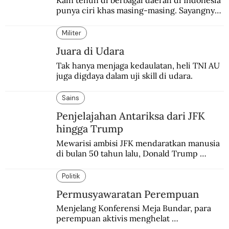
Kain tenun di berbagai daerah di Indonesia 
punya ciri khas masing-masing. Sayangnya, 
pendataan tentang para perajinnya masih 
belum memadai.
Militer
Juara di Udara
Tak hanya menjaga kedaulatan, heli TNI AU 
juga digdaya dalam uji skill di udara.
Sains
Penjelajahan Antariksa dari JFK
hingga Trump
Mewarisi ambisi JFK mendaratkan manusia 
di bulan 50 tahun lalu, Donald Trump 
terobsesi memasang bendera di Mars.
Politik
Permusyawaratan Perempuan
Menjelang Konferensi Meja Bundar, para 
perempuan aktivis menghelat 
permusyawaratan. Hasilnya dikirim ke 