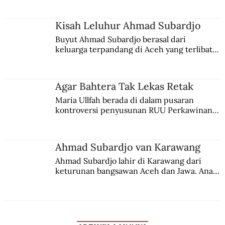
Belanda
Kisah Leluhur Ahmad Subardjo
Buyut Ahmad Subardjo berasal dari 
keluarga terpandang di Aceh yang terlibat 
persaingan kekuasaan. Dia memilih 
merantau ke Jawa dan menjadi pemuka 
agama Islam. Anaknya mengikuti jejaknya.
Agar Bahtera Tak Lekas Retak
Maria Ullfah berada di dalam pusaran 
kontroversi penyusunan RUU Perkawinan. 
Berbuah manis walau penuh kompromi.
Ahmad Subardjo van Karawang
Ahmad Subardjo lahir di Karawang dari 
keturunan bangsawan Aceh dan Jawa. Anak 
kesayangan mantri polisi ini pindah ke 
Batavia untuk melanjutkan pendidikan di 
sekolah Belanda.