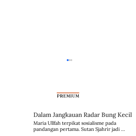
PREMIUM
Dalam Jangkauan Radar Bung Kecil
Maria Ullfah terpikat sosialisme pada 
pandangan pertama. Sutan Sjahrir jadi 
Pengadilan untuk Nona dan Nyonya
comblangnya.