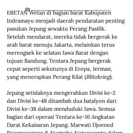
ERETAN Wetan di bagian barat Kabupaten 
Kolonel Shoji Toshishige, komandan pasukan Jepang dalam pertempuran merebut Jawa. (Wikimedia Commons).
Indramayu menjadi daerah pendaratan penting 
pasukan Jepang sewaktu Perang Pasifik. 
Setelah mendarat, mereka tidak bergerak ke 
arah barat menuju Jakarta, melainkan terus 
merengsek ke selatan Jawa Barat dengan 
tujuan Bandung. Tentara Jepang bergerak 
cepat seperti sekutunya di Eropa, Jerman, 
yang menerapkan Perang Kilat (
Blitzkrieg
).
Jepang setidaknya mengerahkan Divisi ke-2 
dan Divisi ke-48 ditambah dua batalyon dari 
Divisi ke-38 dalam menduduki Jawa. Semua 
bagian dari operasi Tentara ke-16 Angkatan 
Darat Kekaisaran Jepang. Marwati Djoened 
Poesponegoro & Nugroho Notosusanto dalam 