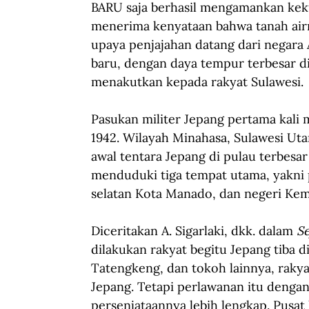
BARU saja berhasil mengamankan keku
menerima kenyataan bahwa tanah airny
upaya penjajahan datang dari negara 
baru, dengan daya tempur terbesar di
menakutkan kepada rakyat Sulawesi.
Pasukan militer Jepang pertama kali 
1942. Wilayah Minahasa, Sulawesi Utar
awal tentara Jepang di pulau terbesar
menduduki tiga tempat utama, yakni p
selatan Kota Manado, dan negeri Kem
Diceritakan A. Sigarlaki, dkk. dalam 
Se
dilakukan rakyat begitu Jepang tiba d
Tatengkeng, dan tokoh lainnya, raky
Jepang. Tetapi perlawanan itu deng
persenjataannya lebih lengkap. Pusa