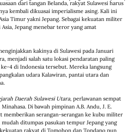
asaan dari tangan Belanda, rakyat Sulawesi harus 
a kembali dikuasai imperialisme asing. Kali ini 
Asia Timur yakni Jepang. Sebagai kekuatan militer 
 Asia, Jepang menebar teror yang amat 
menginjakkan kakinya di Sulawesi pada Januari 
a, menjadi salah satu lokasi pendaratan paling 
 ke-4 di Indonesia tersebut. Mereka langsung 
angkalan udara Kalawiran, pantai utara dan 
a. 
jarah Daerah Sulawesi Utara
, perlawanan sempat 
i Minahasa. Di bawah pimpinan A.B. Andu, J. E. 
at memberikan serangan-serangan ke kubu militer 
an mudah ditumpas pasukan tempur Jepang yang 
t kekuatan rakyat di Tomohon dan Tondano pun 