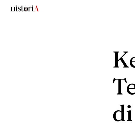
K
T
di