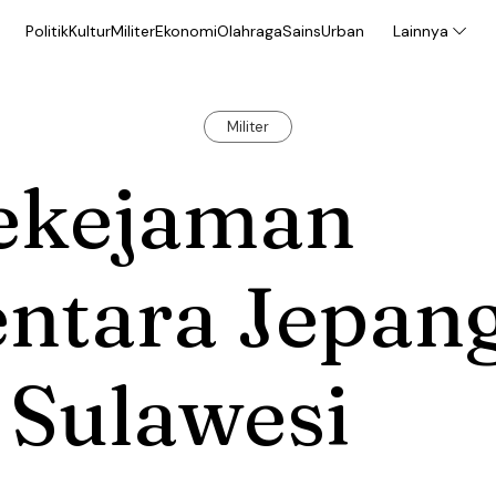
Politik
Kultur
Militer
Ekonomi
Olahraga
Sains
Urban
Lainnya
Militer
ekejaman
entara Jepan
 Sulawesi