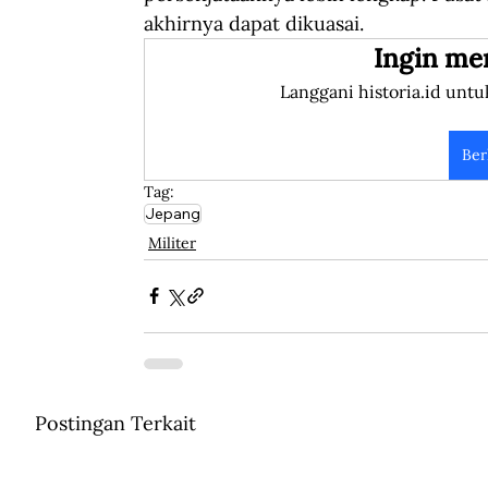
akhirnya dapat dikuasai.
Ingin me
Langgani historia.id untu
Ber
Tag:
Jepang
Militer
Postingan Terkait