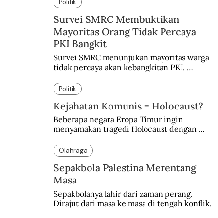
Politik
Survei SMRC Membuktikan
Mayoritas Orang Tidak Percaya
PKI Bangkit
Survei SMRC menunjukan mayoritas warga 
tidak percaya akan kebangkitan PKI. 
Dimanfaatkan kelompok tertentu demi 
tujuan politik.
Politik
Kejahatan Komunis = Holocaust?
Beberapa negara Eropa Timur ingin 
menyamakan tragedi Holocaust dengan 
kejahatan komunis Soviet.
Olahraga
Sepakbola Palestina Merentang
Masa
Sepakbolanya lahir dari zaman perang. 
Dirajut dari masa ke masa di tengah konflik.