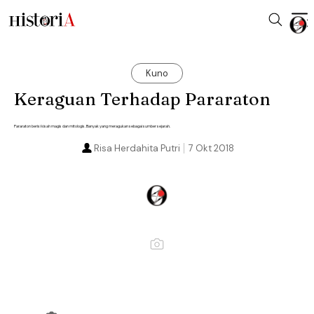
Kuno
Keraguan Terhadap Pararaton
Pararaton berisi kisah magis dan mitologis. Banyak yang meragukan sebagai sumber sejarah.
Risa Herdahita Putri
7 Okt 2018