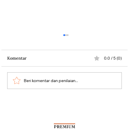
Komentar
0.0 / 5 (0)
Beri komentar dan penilaian...
Kala Rombongan Haji Dibantai Vasco da
Gama
PREMIUM