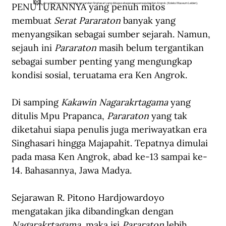
PENUTURANNYA yang penuh mitos 
Arca Harihara dari kompleks percandian Singhasari yang diduga sebagai arca perwujudan Ken Angrok. (Koleksi Museum Leiden).
membuat 
Serat Pararaton 
banyak yang 
menyangsikan sebagai sumber sejarah. Namun, 
sejauh ini 
Pararaton 
masih belum tergantikan 
sebagai sumber penting yang mengungkap 
kondisi sosial, teruatama era Ken Angrok.
Di samping 
Kakawin Nagarakrtagama 
yang 
ditulis Mpu Prapanca, 
Pararaton 
yang tak 
diketahui siapa penulis juga meriwayatkan era 
Singhasari hingga Majapahit. Tepatnya dimulai 
pada masa Ken Angrok, abad ke-13 sampai ke-
14. Bahasannya, Jawa Madya.
Sejarawan R. Pitono Hardjowardoyo 
mengatakan jika dibandingkan dengan 
Nagarakrtagama, 
maka isi 
Pararaton
 lebih 