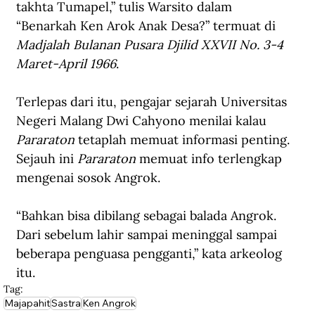
takhta Tumapel,” tulis Warsito dalam 
“Benarkah Ken Arok Anak Desa?” termuat di 
Madjalah Bulanan Pusara Djilid XXVII No. 3-4 
Maret-April 1966
.
Terlepas dari itu, pengajar sejarah Universitas 
Negeri Malang Dwi Cahyono menilai kalau 
Pararaton
 tetaplah memuat informasi penting. 
Sejauh ini 
Pararaton 
memuat info terlengkap 
mengenai sosok Angrok.
“Bahkan bisa dibilang sebagai balada Angrok. 
Dari sebelum lahir sampai meninggal sampai 
beberapa penguasa pengganti,” kata arkeolog 
itu.
Tag:
Majapahit
Sastra
Ken Angrok