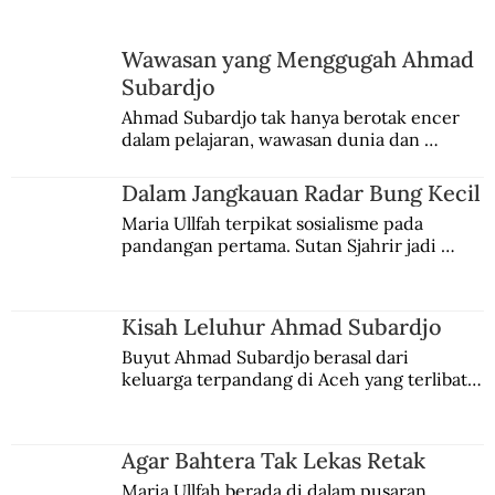
Wawasan yang Menggugah Ahmad
Subardjo
Ahmad Subardjo tak hanya berotak encer 
dalam pelajaran, wawasan dunia dan 
kesadaran kebangsaannya tumbuh berkat 
Jules Verne, Multatuli, hingga Sun Yat-sen.
Dalam Jangkauan Radar Bung Kecil
Maria Ullfah terpikat sosialisme pada 
pandangan pertama. Sutan Sjahrir jadi 
comblangnya.
Kisah Leluhur Ahmad Subardjo
Buyut Ahmad Subardjo berasal dari 
keluarga terpandang di Aceh yang terlibat 
persaingan kekuasaan. Dia memilih 
merantau ke Jawa dan menjadi pemuka 
agama Islam. Anaknya mengikuti jejaknya.
Agar Bahtera Tak Lekas Retak
Maria Ullfah berada di dalam pusaran 