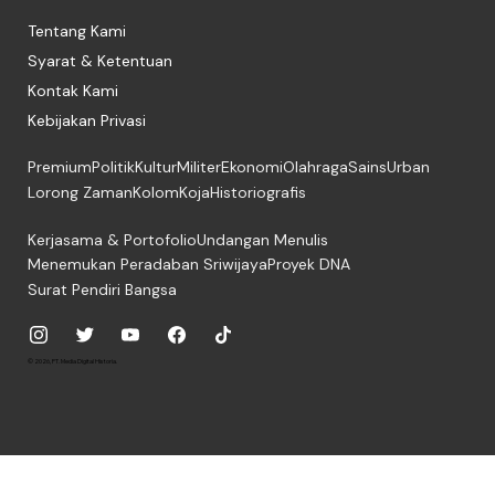
Tentang Kami
Syarat & Ketentuan
Kontak Kami
Kebijakan Privasi
Premium
Politik
Kultur
Militer
Ekonomi
Olahraga
Sains
Urban
Lorong Zaman
Kolom
Koja
Historiografis
Kerjasama & Portofolio
Undangan Menulis
Menemukan Peradaban Sriwijaya
Proyek DNA
Surat Pendiri Bangsa
© 2026, PT. Media Digital Historia.