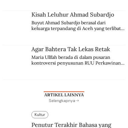
Kisah Leluhur Ahmad Subardjo
Buyut Ahmad Subardjo berasal dari 
keluarga terpandang di Aceh yang terlibat 
persaingan kekuasaan. Dia memilih 
merantau ke Jawa dan menjadi pemuka 
agama Islam. Anaknya mengikuti jejaknya.
Agar Bahtera Tak Lekas Retak
Maria Ullfah berada di dalam pusaran 
kontroversi penyusunan RUU Perkawinan. 
Berbuah manis walau penuh kompromi.
ARTIKEL LAINNYA
Selengkapnya
Kultur
Penutur Terakhir Bahasa yang