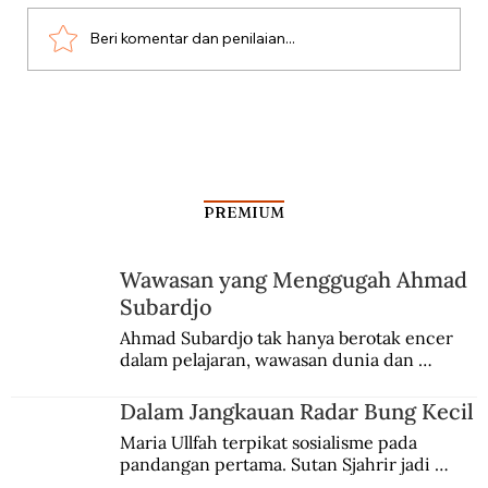
Beri komentar dan penilaian...
Dari Srebrenica ke Palestina
PREMIUM
Wawasan yang Menggugah Ahmad
Subardjo
Ahmad Subardjo tak hanya berotak encer 
dalam pelajaran, wawasan dunia dan 
kesadaran kebangsaannya tumbuh berkat 
Jules Verne, Multatuli, hingga Sun Yat-sen.
Dalam Jangkauan Radar Bung Kecil
Maria Ullfah terpikat sosialisme pada 
pandangan pertama. Sutan Sjahrir jadi 
comblangnya.