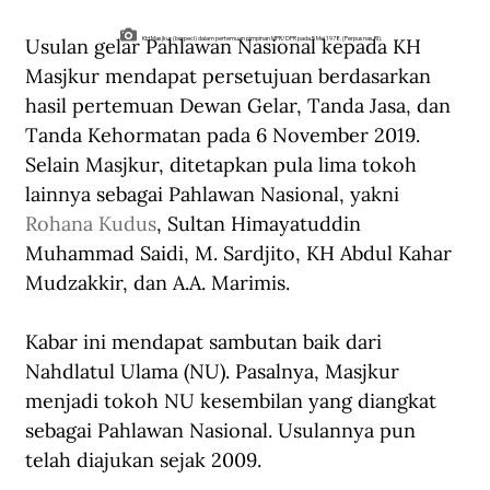
Usulan gelar Pahlawan Nasional kepada KH 
KH Masjkur (berpeci) dalam pertemuan pimpinan MPR/DPR pada 5 Mei 1978. (Perpusnas RI).
Masjkur mendapat persetujuan berdasarkan 
hasil pertemuan Dewan Gelar, Tanda Jasa, dan 
Tanda Kehormatan pada 6 November 2019. 
Selain Masjkur, ditetapkan pula lima tokoh 
lainnya sebagai Pahlawan Nasional, yakni 
Rohana Kudus
, Sultan Himayatuddin 
Muhammad Saidi, M. Sardjito, KH Abdul Kahar 
Mudzakkir, dan A.A. Marimis.
Kabar ini mendapat sambutan baik dari 
Nahdlatul Ulama (NU). Pasalnya, Masjkur 
menjadi tokoh NU kesembilan yang diangkat 
sebagai Pahlawan Nasional. Usulannya pun 
telah diajukan sejak 2009.