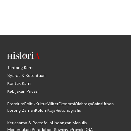
Tentang Kami
Syarat & Ketentuan
Kontak Kami
Kebijakan Privasi
Premium
Politik
Kultur
Militer
Ekonomi
Olahraga
Sains
Urban
Lorong Zaman
Kolom
Koja
Historiografis
Kerjasama & Portofolio
Undangan Menulis
Menemukan Peradaban Sriwijaya
Proyek DNA