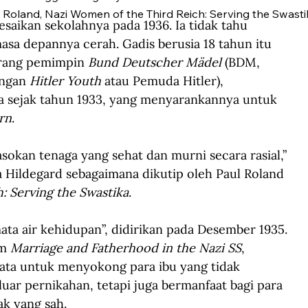
ul Roland, Nazi Women of the Third Reich: Serving the Swasti
ikan sekolahnya pada 1936. Ia tidak tahu 
sa depannya cerah. Gadis berusia 18 tahun itu 
rang pemimpin 
Bund Deutscher Mädel
 (BDM, 
ngan 
Hitler Youth
 atau Pemuda Hitler), 
a sejak tahun 1933, yang menyarankannya untuk 
rn
.
sokan tenaga yang sehat dan murni secara rasial,” 
Hildegard sebagaimana dikutip oleh Paul Roland 
: Serving the Swastika
.
mata air kehidupan”, didirikan pada Desember 1935. 
m 
Marriage and Fatherhood in the Nazi SS
, 
mata untuk menyokong para ibu yang tidak 
uar pernikahan, tetapi juga bermanfaat bagi para 
k yang sah. 