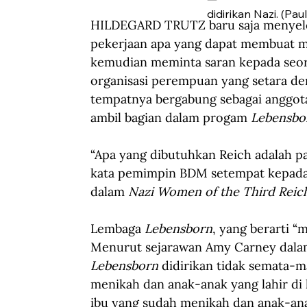
didirikan Nazi. (Pa
HILDEGARD TRUTZ baru saja menyelesa
pekerjaan apa yang dapat membuat ma
kemudian meminta saran kepada seo
organisasi perempuan yang setara de
tempatnya bergabung sebagai anggot
ambil bagian dalam progam 
Lebensbo
“Apa yang dibutuhkan Reich adalah pa
kata pemimpin BDM setempat kepada 
dalam 
Nazi Women of the Third Reich
Lembaga
 Lebensborn
, yang berarti “
Menurut sejarawan Amy Carney dala
Lebensborn
 didirikan tidak semata-
menikah dan anak-anak yang lahir di l
ibu yang sudah menikah dan anak-ana