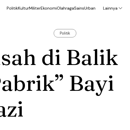
Politik
Kultur
Militer
Ekonomi
Olahraga
Sains
Urban
Lainnya
Politik
sah di Balik
abrik” Bayi
azi