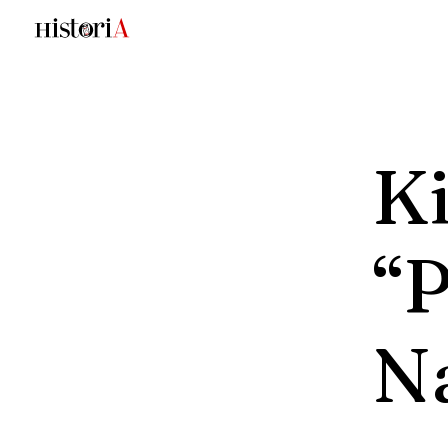
Ki
“P
N