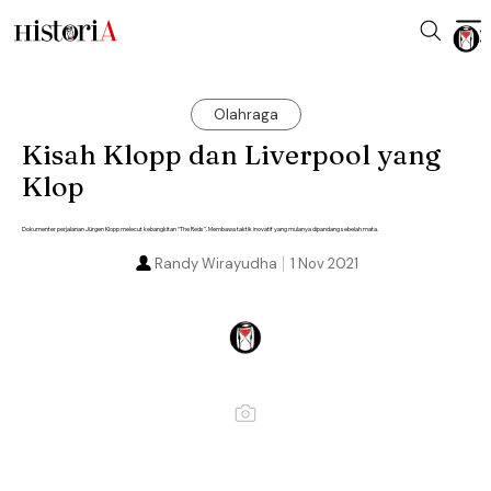
Olahraga
Kisah Klopp dan Liverpool yang
Klop
Dokumenter perjalanan Jürgen Klopp melecut kebangkitan “The Reds”. Membawa taktik inovatif yang mulanya dipandang sebelah mata.
Randy Wirayudha
1 Nov 2021