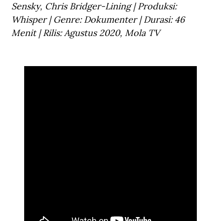
Sensky, Chris Bridger-Lining | Produksi: 
Whisper | Genre: Dokumenter | Durasi: 46 
Menit | Rilis: Agustus 2020, 
Mola TV