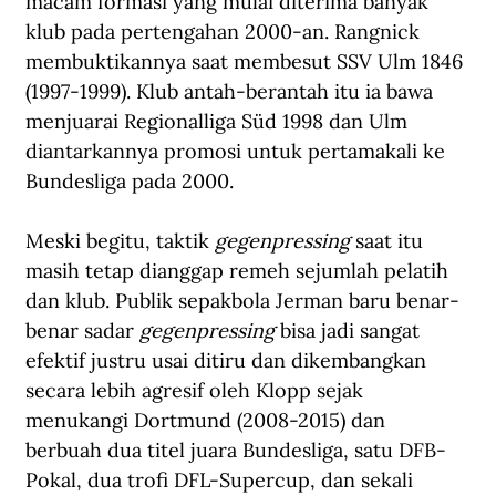
macam formasi yang mulai diterima banyak 
klub pada pertengahan 2000-an. Rangnick 
membuktikannya saat membesut SSV Ulm 1846 
(1997-1999). Klub antah-berantah itu ia bawa 
menjuarai Regionalliga Süd 1998 dan Ulm 
diantarkannya promosi untuk pertamakali ke 
Bundesliga pada 2000.
Meski begitu, taktik 
gegenpressing 
saat itu 
masih tetap dianggap remeh sejumlah pelatih 
dan klub. Publik sepakbola Jerman baru benar-
benar sadar 
gegenpressing 
bisa jadi sangat 
efektif justru usai ditiru dan dikembangkan 
secara lebih agresif oleh Klopp sejak 
menukangi Dortmund (2008-2015) dan 
berbuah dua titel juara Bundesliga, satu DFB-
Pokal, dua trofi DFL-Supercup, dan sekali 