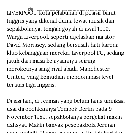
LIVERPOOL, kota pelabuhan di pesisir barat 
Jürgen Norbert Klopp, pelatih berkharisma yang melecutkan kebangkitan masa jaya Liverpool (Whisper)
Inggris yang dikenal dunia lewat musik dan 
sepakbolanya, tengah goyah di awal 1990. 
Warga Liverpool, seperti dijelaskan narator 
David Morissey, sedang bersusah hati karena 
klub kebanggaan mereka, Liverpool FC, sedang 
jatuh dari masa kejayaannya seiring 
meroketnya sang rival abadi, Manchester 
United, yang kemudian mendominasi level 
teratas Liga Inggris.
Di sisi lain, di Jerman yang belum lama unifikasi 
usai dirobohkannya Tembok Berlin pada 9 
November 1989, sepakbolanya bergeliat makin 
dahsyat. Makin banyak pesepakbola Jerman 
yang melejit. Hanya sayangnya, itu tak berlaku 