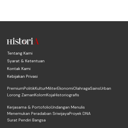
Tentang Kami
Syarat & Ketentuan
Kontak Kami
Kebijakan Privasi
Premium
Politik
Kultur
Militer
Ekonomi
Olahraga
Sains
Urban
Lorong Zaman
Kolom
Koja
Historiografis
Kerjasama & Portofolio
Undangan Menulis
Menemukan Peradaban Sriwijaya
Proyek DNA
Surat Pendiri Bangsa