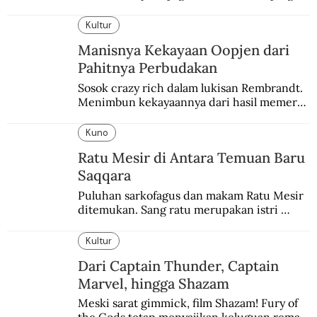
balapannya. Menghindari pengalaman 
enam dekade lampau.
Kultur
Manisnya Kekayaan Oopjen dari
Pahitnya Perbudakan
Sosok crazy rich dalam lukisan Rembrandt. 
Menimbun kekayaannya dari hasil memeras 
keringat para budak.
Kuno
Ratu Mesir di Antara Temuan Baru
Saqqara
Puluhan sarkofagus dan makam Ratu Mesir 
ditemukan. Sang ratu merupakan istri 
sekaligus putri salah satu firaun yang 
sebelumnya keberadaannya tak pernah 
Kultur
diketahui.
Dari Captain Thunder, Captain
Marvel, hingga Shazam
Meski sarat gimmick, film Shazam! Fury of 