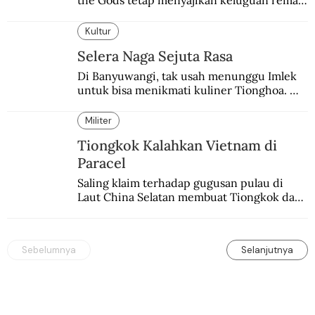
the Gods tetap menyajikan keluguan remaja 
yang menyimpan kekuatan para dewa 
Yunani.
Kultur
Selera Naga Sejuta Rasa
Di Banyuwangi, tak usah menunggu Imlek 
untuk bisa menikmati kuliner Tionghoa. 
Ada pasar kuliner khas yang digelar tiap 
pekan.
Militer
Tiongkok Kalahkan Vietnam di
Paracel
Saling klaim terhadap gugusan pulau di 
Laut China Selatan membuat Tiongkok dan 
Vietnam berperang.
Sebelumnya
Selanjutnya