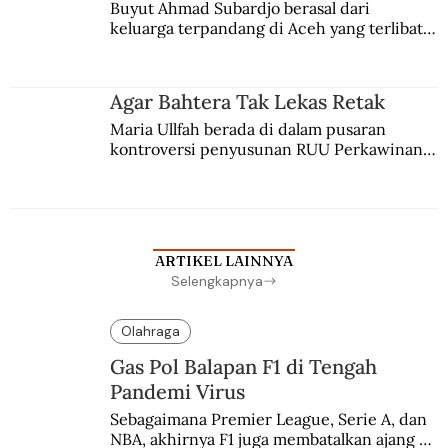
Buyut Ahmad Subardjo berasal dari 
keluarga terpandang di Aceh yang terlibat 
persaingan kekuasaan. Dia memilih 
merantau ke Jawa dan menjadi pemuka 
agama Islam. Anaknya mengikuti jejaknya.
Agar Bahtera Tak Lekas Retak
Maria Ullfah berada di dalam pusaran 
kontroversi penyusunan RUU Perkawinan. 
Berbuah manis walau penuh kompromi.
ARTIKEL LAINNYA
Selengkapnya
Olahraga
Gas Pol Balapan F1 di Tengah
Pandemi Virus
Sebagaimana Premier League, Serie A, dan 
NBA, akhirnya F1 juga membatalkan ajang 