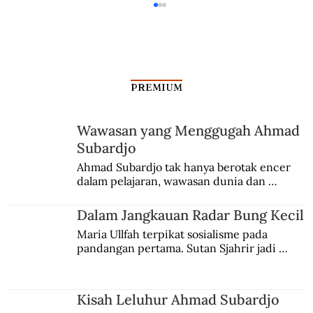
PREMIUM
Antara Waktu dan Kenangan
Wawasan yang Menggugah Ahmad
Subardjo
Ahmad Subardjo tak hanya berotak encer 
dalam pelajaran, wawasan dunia dan 
kesadaran kebangsaannya tumbuh berkat 
Jules Verne, Multatuli, hingga Sun Yat-sen.
Dalam Jangkauan Radar Bung Kecil
Maria Ullfah terpikat sosialisme pada 
pandangan pertama. Sutan Sjahrir jadi 
comblangnya.
Kisah Leluhur Ahmad Subardjo