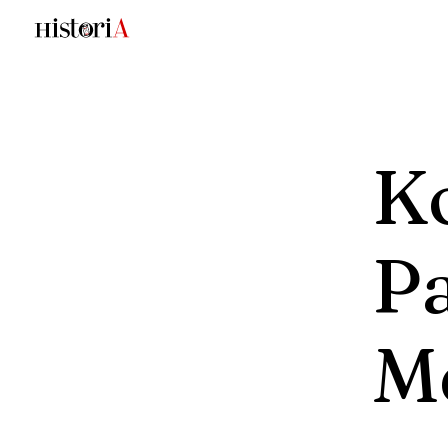
K
P
M