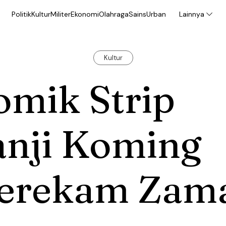
Politik
Kultur
Militer
Ekonomi
Olahraga
Sains
Urban
Lainnya
Kultur
omik Strip
anji Koming
erekam Zam