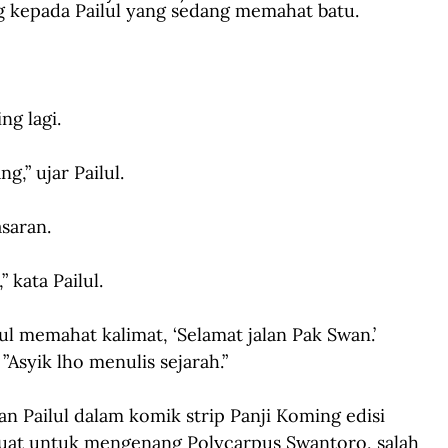
g kepada Pailul yang sedang memahat batu.
ng lagi.
g,” ujar Pailul.
saran.
 kata Pailul.
lul memahat kalimat, ‘Selamat jalan Pak Swan.’
”Asyik lho menulis sejarah.”
n Pailul dalam komik strip Panji Koming edisi 
ibuat untuk mengenang Polycarpus Swantoro, salah 