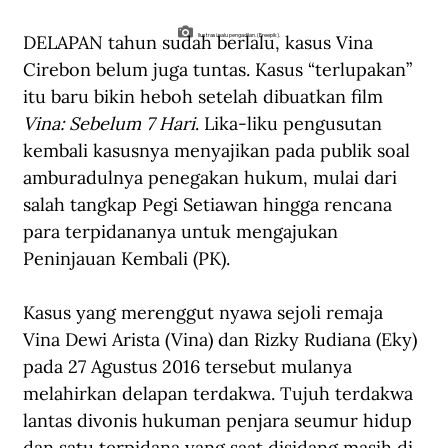
DELAPAN tahun sudah berlalu, kasus Vina 
Ilustrasi palu pengadilan. (Freepik).
Cirebon belum juga tuntas. Kasus “terlupakan” 
itu baru bikin heboh setelah dibuatkan film 
Vina: Sebelum 7 Hari
. Lika-liku pengusutan 
kembali kasusnya menyajikan pada publik soal 
amburadulnya penegakan hukum, mulai dari 
salah tangkap Pegi Setiawan hingga rencana 
para terpidananya untuk mengajukan 
Peninjauan Kembali (PK). 
Kasus yang merenggut nyawa sejoli remaja 
Vina Dewi Arista (Vina) dan Rizky Rudiana (Eky) 
pada 27 Agustus 2016 tersebut mulanya 
melahirkan delapan terdakwa. Tujuh terdakwa 
lantas divonis hukuman penjara seumur hidup 
dan satu terpidana yang saat disidang masih di 