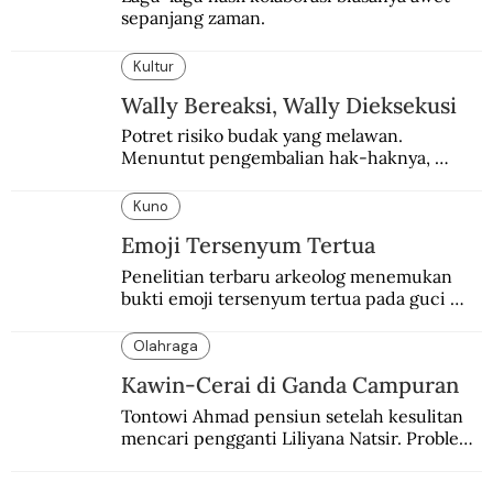
sepanjang zaman.
Kultur
Wally Bereaksi, Wally Dieksekusi
Potret risiko budak yang melawan. 
Menuntut pengembalian hak-haknya, 
sekelompok budak divonis hukuman mati 
dengan dibakar hidup-hidup.
Kuno
Emoji Tersenyum Tertua
Penelitian terbaru arkeolog menemukan 
bukti emoji tersenyum tertua pada guci 
berusia 3.700 tahun.
Olahraga
Kawin-Cerai di Ganda Campuran
Tontowi Ahmad pensiun setelah kesulitan 
mencari pengganti Liliyana Natsir. Problem 
klasik ganda campuran itu tak berlaku buat 
Christian Hadinata.