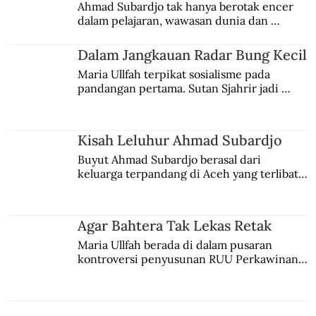
Ada Oknum Polisi dalam Pembunuhan
Ahmad Subardjo tak hanya berotak encer 
dalam pelajaran, wawasan dunia dan 
Berencana Marhaenis
kesadaran kebangsaannya tumbuh berkat 
Jules Verne, Multatuli, hingga Sun Yat-sen.
Dalam Jangkauan Radar Bung Kecil
Maria Ullfah terpikat sosialisme pada 
pandangan pertama. Sutan Sjahrir jadi 
comblangnya.
Kisah Leluhur Ahmad Subardjo
Buyut Ahmad Subardjo berasal dari 
keluarga terpandang di Aceh yang terlibat 
persaingan kekuasaan. Dia memilih 
merantau ke Jawa dan menjadi pemuka 
agama Islam. Anaknya mengikuti jejaknya.
Agar Bahtera Tak Lekas Retak
Maria Ullfah berada di dalam pusaran 
kontroversi penyusunan RUU Perkawinan. 
Berbuah manis walau penuh kompromi.