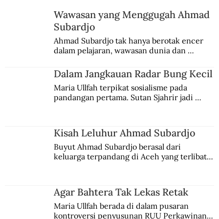
Wawasan yang Menggugah Ahmad
Subardjo
Ahmad Subardjo tak hanya berotak encer 
dalam pelajaran, wawasan dunia dan 
kesadaran kebangsaannya tumbuh berkat 
Jules Verne, Multatuli, hingga Sun Yat-sen.
Dalam Jangkauan Radar Bung Kecil
Maria Ullfah terpikat sosialisme pada 
pandangan pertama. Sutan Sjahrir jadi 
comblangnya.
Kisah Leluhur Ahmad Subardjo
Buyut Ahmad Subardjo berasal dari 
keluarga terpandang di Aceh yang terlibat 
persaingan kekuasaan. Dia memilih 
merantau ke Jawa dan menjadi pemuka 
agama Islam. Anaknya mengikuti jejaknya.
Agar Bahtera Tak Lekas Retak
Maria Ullfah berada di dalam pusaran 
kontroversi penyusunan RUU Perkawinan. 