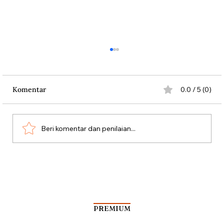
Komentar
0.0 / 5 (0)
Beri komentar dan penilaian...
Kala Rombongan Haji Dibantai Vasco da
Gama
PREMIUM