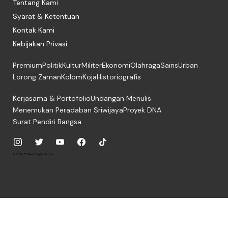
Tentang Kami
Syarat & Ketentuan
Kontak Kami
Kebijakan Privasi
Premium
Politik
Kultur
Militer
Ekonomi
Olahraga
Sains
Urban
Lorong Zaman
Kolom
Koja
Historiografis
Kerjasama & Portofolio
Undangan Menulis
Menemukan Peradaban Sriwijaya
Proyek DNA
Surat Pendiri Bangsa
© 2026, PT. Media Digital Historia.