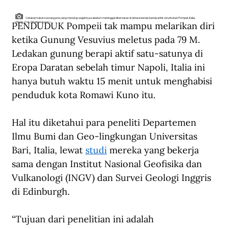
Cetakan tubuh seorang pria yang menutup wajahnya sebelum meninggal ditemukan di antara benda-benda antik reruntuhan Pompeii, Italia.
PENDUDUK Pompeii tak mampu melarikan diri 
(Mada_Cris/Shutterstcock).
ketika Gunung Vesuvius meletus pada 79 M. 
Ledakan gunung berapi aktif satu-satunya di 
Eropa Daratan sebelah timur Napoli, Italia ini 
hanya butuh waktu 15 menit untuk menghabisi 
penduduk kota Romawi Kuno itu.
Hal itu diketahui para peneliti Departemen 
Ilmu Bumi dan Geo-lingkungan Universitas 
Bari, Italia, lewat 
studi
 mereka yang bekerja 
sama dengan Institut Nasional Geofisika dan 
Vulkanologi (INGV) dan Survei Geologi Inggris 
di Edinburgh.
“Tujuan dari penelitian ini adalah 