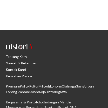
Tentang Kami
Syarat & Ketentuan
Kontak Kami
Kebijakan Privasi
Premium
Politik
Kultur
Militer
Ekonomi
Olahraga
Sains
Urban
Lorong Zaman
Kolom
Koja
Historiografis
Kerjasama & Portofolio
Undangan Menulis
Menemukan Peradaban Sriwijaya
Proyek DNA