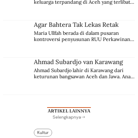
keluarga terpandang di Aceh yang terlibat 
persaingan kekuasaan. Dia memilih 
merantau ke Jawa dan menjadi pemuka 
agama Islam. Anaknya mengikuti jejaknya.
Agar Bahtera Tak Lekas Retak
Maria Ullfah berada di dalam pusaran 
kontroversi penyusunan RUU Perkawinan. 
Berbuah manis walau penuh kompromi.
Ahmad Subardjo van Karawang
Ahmad Subardjo lahir di Karawang dari 
keturunan bangsawan Aceh dan Jawa. Anak 
kesayangan mantri polisi ini pindah ke 
Batavia untuk melanjutkan pendidikan di 
sekolah Belanda.
ARTIKEL LAINNYA
Selengkapnya
Kultur