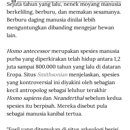
Sejuta tahun yang lalu, nenek moyang manusia 
Bagian tengkorak Homo antecessor yang ditemukan di situs gua Gran Dolina di Pegunungan Atapuerca Spanyol. (José-Manuel Benito/Wikicommons).
berkeliling, berburu, dan memakan sesamanya. 
Berburu daging manusia dinilai lebih 
menguntungkan dibanding mengejar hewan 
lain. 
Homo antecessor
 merupakan spesies manusia 
purba yang diperkirakan telah hidup antara 1,2 
juta sampai 800.000 tahun yang lalu di dataran 
Eropa. Situs 
Smithsonian
menjelaskan, spesies 
yang kontroversial ini diyakini oleh sebagian 
kecil antropolog sebagai leluhur terakhir 
Homo sapiens
 dan 
Neanderthal
 sebelum kedua 
spesies itu berpisah. Mereka disebut pula 
sebagai manusia kanibal tertua.
"Fosil yang ditemukan di situs arkeologi berisi 