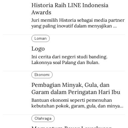
Historia Raih LINE Indonesia
Awards
Juri memilih Historia sebagai media partner 
yang paling inovatif dalam menyajikan 
konten sejarah populer
Loman
Logo
Ini cerita dari negeri studi banding. 
Lakonnya soal Palang dan Bulan.
Ekonomi
Pembagian Minyak, Gula, dan
Garam dalam Peringatan Hari Ibu
Bantuan ekonomi seperti pemenuhan 
kebutuhan pokok, garam, gula, dan minyak 
menjadi salah satu perhatian dalam 
peringatan Hari Ibu.
Olahraga