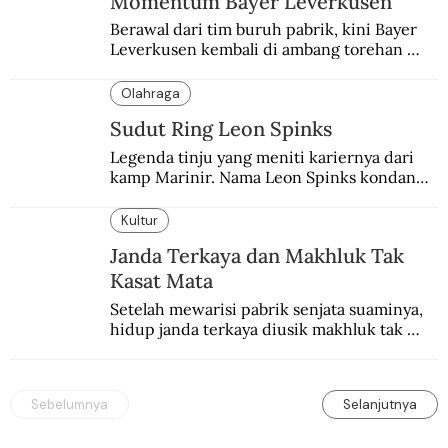
Momentum Bayer Leverkusen
Berawal dari tim buruh pabrik, kini Bayer 
Leverkusen kembali di ambang torehan 
“treble”. Sempat diejek dengan julukan 
“Neverkusen”.
Olahraga
Sudut Ring Leon Spinks
Legenda tinju yang meniti kariernya dari 
kamp Marinir. Nama Leon Spinks kondang 
setelah mencuri gelar dunia milik 
Muhammad Ali.
Kultur
Janda Terkaya dan Makhluk Tak
Kasat Mata
Setelah mewarisi pabrik senjata suaminya, 
hidup janda terkaya diusik makhluk tak 
kasat mata.
Sebelumnya
Selanjutnya