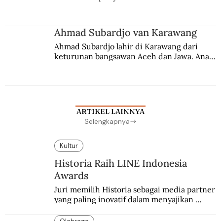
Berbuah manis walau penuh kompromi.
Ahmad Subardjo van Karawang
Ahmad Subardjo lahir di Karawang dari 
keturunan bangsawan Aceh dan Jawa. Anak 
kesayangan mantri polisi ini pindah ke 
Batavia untuk melanjutkan pendidikan di 
sekolah Belanda.
ARTIKEL LAINNYA
Selengkapnya
Kultur
Historia Raih LINE Indonesia
Awards
Juri memilih Historia sebagai media partner 
yang paling inovatif dalam menyajikan 
konten sejarah populer