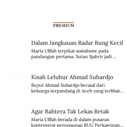
PREMIUM
Dalam Jangkauan Radar Bung Kecil
Paradoks Serat Centhini
Maria Ullfah terpikat sosialisme pada 
pandangan pertama. Sutan Sjahrir jadi 
comblangnya.
Kisah Leluhur Ahmad Subardjo
Buyut Ahmad Subardjo berasal dari 
keluarga terpandang di Aceh yang terlibat 
persaingan kekuasaan. Dia memilih 
merantau ke Jawa dan menjadi pemuka 
agama Islam. Anaknya mengikuti jejaknya.
Agar Bahtera Tak Lekas Retak
Maria Ullfah berada di dalam pusaran 
kontroversi penyusunan RUU Perkawinan. 