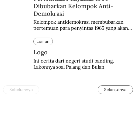
Dibubarkan Kelompok Anti-
Demokrasi
Kelompok antidemokrasi membubarkan 
pertemuan para penyintas 1965 yang akan 
mengikuti simposium nasional yang bakal 
diselenggarakan pemerintah.
Loman
Logo
Ini cerita dari negeri studi banding. 
Lakonnya soal Palang dan Bulan.
Sebelumnya
Selanjutnya