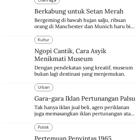
Olahraga
Berkabung untuk Setan Merah
Bergeming di bawah hujan salju, ribuan 
orang di Manchester dan Munich haru biru 
mengenang 60 tahun tragedi yang 
menimpa MU.
Kultur
Ngopi Cantik, Cara Asyik
Menikmati Museum
Dengan pendekatan yang kreatif, museum 
bukan lagi destinasi yang menjemukan.
Urban
Gara-gara Iklan Pertunangan Palsu
Tak hanya iklan jual beli, agen periklanan 
juga memasangkan iklan pertunangan atau 
pernikahan. Ini kisah Hamid yang 
memasang iklan pertunangan palsu.
Politik
Pertemuan Penyintas 1965