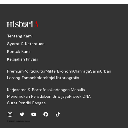
Tentang Kami
Syarat & Ketentuan
Kontak Kami
Kebijakan Privasi
Premium
Politik
Kultur
Militer
Ekonomi
Olahraga
Sains
Urban
Lorong Zaman
Kolom
Koja
Historiografis
Kerjasama & Portofolio
Undangan Menulis
Menemukan Peradaban Sriwijaya
Proyek DNA
Surat Pendiri Bangsa
© 2026, PT. Media Digital Historia.