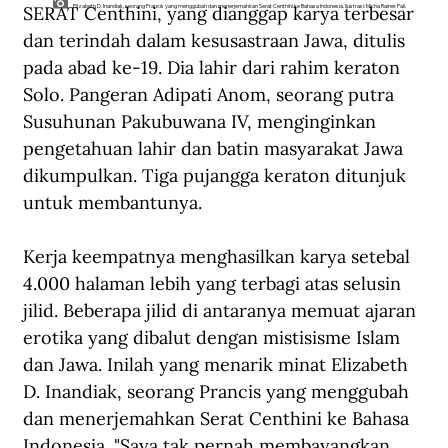
SERAT Centhini, yang dianggap karya terbesar 
Elizabeth D. Inandiak, seorang Prancis yang menggubah dan menerjemahkan Serat Centhini ke Bahasa Indonesia. Ilustrasi: Micha Rainer Pali.
dan terindah dalam kesusastraan Jawa, ditulis 
pada abad ke-19. Dia lahir dari rahim keraton 
Solo. Pangeran Adipati Anom, seorang putra 
Susuhunan Pakubuwana IV, menginginkan 
pengetahuan lahir dan batin masyarakat Jawa 
dikumpulkan. Tiga pujangga keraton ditunjuk 
untuk membantunya.
Kerja keempatnya menghasilkan karya setebal 
4.000 halaman lebih yang terbagi atas selusin 
jilid. Beberapa jilid di antaranya memuat ajaran 
erotika yang dibalut dengan mistisisme Islam 
dan Jawa. Inilah yang menarik minat Elizabeth 
D. Inandiak, seorang Prancis yang menggubah 
dan menerjemahkan Serat Centhini ke Bahasa 
Indonesia. "Saya tak pernah membayangkan 