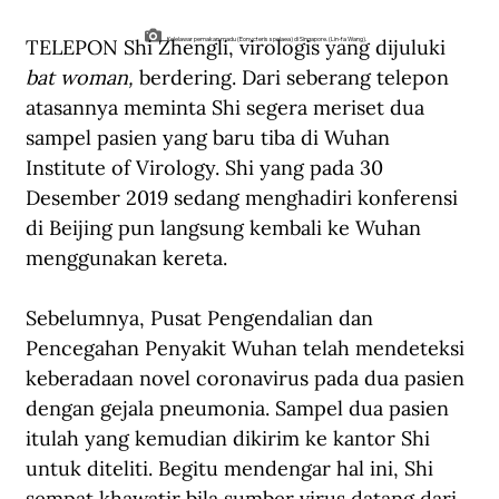
TELEPON Shi Zhengli, virologis yang dijuluki 
Kelelawar pemakan madu (Eonycteris spelaea) di Singapore. (Lin-fa Wang).
bat woman,
 berdering. Dari seberang telepon 
atasannya meminta Shi segera meriset dua 
sampel pasien yang baru tiba di Wuhan 
Institute of Virology. Shi yang pada 30 
Desember 2019 sedang menghadiri konferensi 
di Beijing pun langsung kembali ke Wuhan 
menggunakan kereta.
Sebelumnya, Pusat Pengendalian dan 
Pencegahan Penyakit Wuhan telah mendeteksi 
keberadaan novel coronavirus pada dua pasien 
dengan gejala pneumonia. Sampel dua pasien 
itulah yang kemudian dikirim ke kantor Shi 
untuk diteliti. Begitu mendengar hal ini, Shi 
sempat khawatir bila sumber virus datang dari 