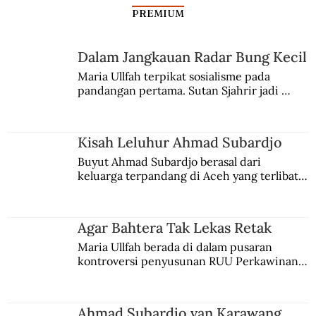
PREMIUM
Dalam Jangkauan Radar Bung Kecil
Wabah Rabies Munculkan Vampir
Maria Ullfah terpikat sosialisme pada 
pandangan pertama. Sutan Sjahrir jadi 
comblangnya.
Kisah Leluhur Ahmad Subardjo
Buyut Ahmad Subardjo berasal dari 
keluarga terpandang di Aceh yang terlibat 
persaingan kekuasaan. Dia memilih 
merantau ke Jawa dan menjadi pemuka 
agama Islam. Anaknya mengikuti jejaknya.
Agar Bahtera Tak Lekas Retak
Maria Ullfah berada di dalam pusaran 
kontroversi penyusunan RUU Perkawinan. 
Berbuah manis walau penuh kompromi.
Ahmad Subardjo van Karawang