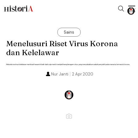
Sains
Menelusuri Riset Virus Korona
dan Kelelawar
Mekanisme imun kelelawar membuat hewan ini baik-baik saja meski menjadi inang beragam virus yang menyebabkan wabah penyakit pada manusia, termasuk korona.
Nur Janti
2 Apr 2020