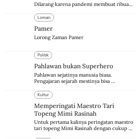
Dilarang karena pandemi membuat ribuan 
orang berbondong-bondong pulang 
kampung lebih awal.
Loman
Pamer
Lorong Zaman Pamer
Politik
Pahlawan bukan Superhero
Pahlawan sejatinya manusia biasa. 
Pengajaran sejarah mestinya bisa 
menghadirkan sosok humanisnya.
Kultur
Memperingati Maestro Tari
Topeng Mimi Rasinah
Untuk pertama kalinya peringatan maestro 
tari topeng Mimi Rasinah dengan cukup 
besar. Melibatkan seniman nasional dan 