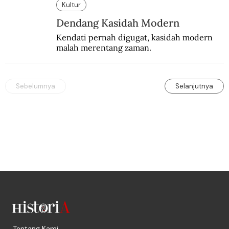
internasional.
Kultur
Dendang Kasidah Modern
Kendati pernah digugat, kasidah modern 
malah merentang zaman.
Sebelumnya
Selanjutnya
Tentang Kami