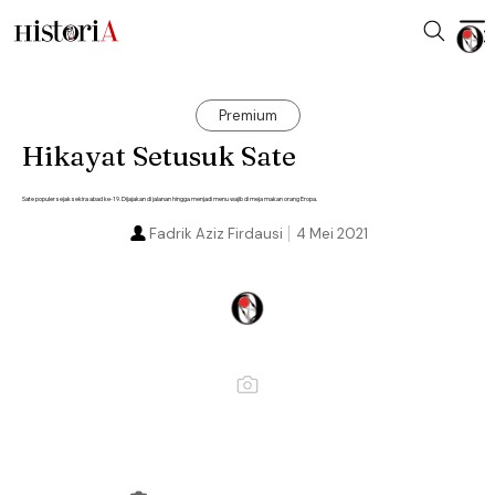
Premium
Hikayat Setusuk Sate
Sate populer sejak sekira abad ke-19. Dijajakan di jalanan hingga menjadi menu wajib di meja makan orang Eropa.
Fadrik Aziz Firdausi
4 Mei 2021