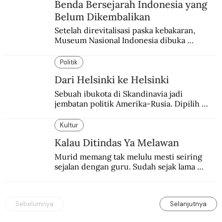
Benda Bersejarah Indonesia yang
Belum Dikembalikan
Setelah direvitalisasi paska kebakaran, 
Museum Nasional Indonesia dibuka 
kembali. Bertepatan dengan perhelatan 
Pameran Repatriasi 2024.
Politik
Dari Helsinki ke Helsinki
Sebuah ibukota di Skandinavia jadi 
jembatan politik Amerika-Rusia. Dipilih 
karena kenetralannya sejak Perang Dingin.
Kultur
Kalau Ditindas Ya Melawan
Murid memang tak melulu mesti seiring 
sejalan dengan guru. Sudah sejak lama 
orang-orang mengatakan, guru kencing 
berdiri, murid kencing berlari.
Sebelumnya
Selanjutnya