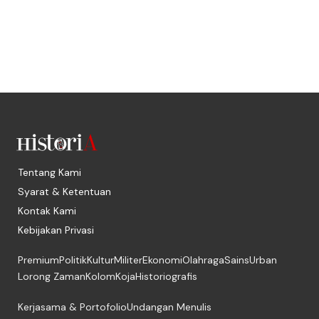
Tentang Kami
Syarat & Ketentuan
Kontak Kami
Kebijakan Privasi
Premium
Politik
Kultur
Militer
Ekonomi
Olahraga
Sains
Urban
Lorong Zaman
Kolom
Koja
Historiografis
Kerjasama & Portofolio
Undangan Menulis