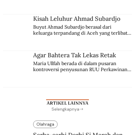
comblangnya.
Kisah Leluhur Ahmad Subardjo
Buyut Ahmad Subardjo berasal dari 
keluarga terpandang di Aceh yang terlibat 
persaingan kekuasaan. Dia memilih 
merantau ke Jawa dan menjadi pemuka 
agama Islam. Anaknya mengikuti jejaknya.
Agar Bahtera Tak Lekas Retak
Maria Ullfah berada di dalam pusaran 
kontroversi penyusunan RUU Perkawinan. 
Berbuah manis walau penuh kompromi.
ARTIKEL LAINNYA
Selengkapnya
Olahraga
Serba-serbi Derbi Si Merah dan