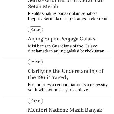
Setan Merah
Rivalitas paling panas dalam sepabola 
Inggris. Bermula dari persaingan ekonomi 
dan industri.
Kultur
Anjing Super Penjaga Galaksi
Misi barisan Guardians of the Galaxy 
diselamatkan anjing galaksi berkekuatan 
super. Karakter yang terinspirasi dari Laika 
si martir antariksa Soviet.
Politik
Clarifying the Understanding of
the 1965 Tragedy
For Indonesia reconciliation is a necessity, 
yet it will not be easy to achieve.
Kultur
Menteri Nadiem: Masih Banyak