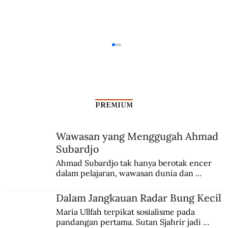
PREMIUM
Bisnis Ikan Berkumis
Wawasan yang Menggugah Ahmad
Subardjo
Ahmad Subardjo tak hanya berotak encer 
dalam pelajaran, wawasan dunia dan 
kesadaran kebangsaannya tumbuh berkat 
Jules Verne, Multatuli, hingga Sun Yat-sen.
Dalam Jangkauan Radar Bung Kecil
Maria Ullfah terpikat sosialisme pada 
pandangan pertama. Sutan Sjahrir jadi 