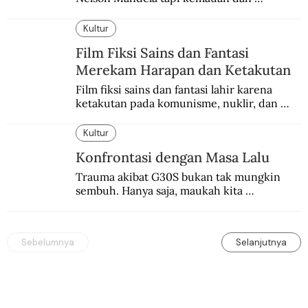
keberanian untuk menebus dosa masa lalu 
dengan berbagai cara yang bisa memenuhi 
Kultur
rasa keadilan.
Film Fiksi Sains dan Fantasi
Merekam Harapan dan Ketakutan
Film fiksi sains dan fantasi lahir karena 
ketakutan pada komunisme, nuklir, dan 
dunia yang terkomputerisasi.
Kultur
Konfrontasi dengan Masa Lalu
Trauma akibat G30S bukan tak mungkin 
sembuh. Hanya saja, maukah kita 
menyembuhkannya?
Sebelumnya
Selanjutnya