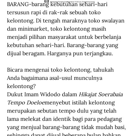
BARANG-barang kebutuhan sehari-hari 
Pedagang Tionghoa keliling tahun 1920-an. (Tropenmuseum).
tersusun rapi di rak-rak sebuah toko 
kelontong. Di tengah maraknya toko swalayan 
dan minimarket, toko kelontong masih 
menjadi pilihan masyarakat untuk berbelanja 
kebutuhan sehari-hari. Barang-barang yang 
dijual beragam. Harganya pun terjangkau.
Bicara mengenai toko kelontong, tahukah 
Anda bagaimana asal-usul munculnya 
kelontong?
Dukut Imam Widodo dalam 
Hikajat Soerabaia 
Tempo Doeloe
menyebut istilah kelontong 
merupakan sebutan tempo dulu yang telah 
lama melekat dan identik bagi para pedagang 
yang menjual barang-barang tidak mudah basi, 
sehingga dapat dijual beberapa bulan bahkan 