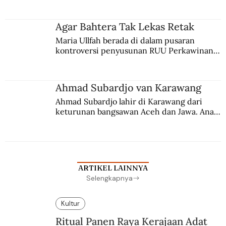
merantau ke Jawa dan menjadi pemuka 
agama Islam. Anaknya mengikuti jejaknya.
Agar Bahtera Tak Lekas Retak
Maria Ullfah berada di dalam pusaran 
kontroversi penyusunan RUU Perkawinan. 
Berbuah manis walau penuh kompromi.
Ahmad Subardjo van Karawang
Ahmad Subardjo lahir di Karawang dari 
keturunan bangsawan Aceh dan Jawa. Anak 
kesayangan mantri polisi ini pindah ke 
Batavia untuk melanjutkan pendidikan di 
sekolah Belanda.
ARTIKEL LAINNYA
Selengkapnya
Kultur
Ritual Panen Raya Kerajaan Adat