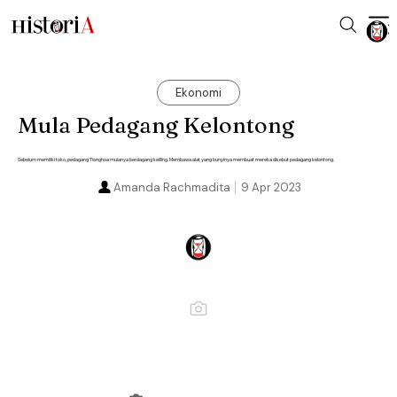
Ekonomi
Mula Pedagang Kelontong
Sebelum memiliki toko, pedagang Tionghoa mulanya berdagang keliling. Membawa alat yang bunyinya membuat mereka disebut pedagang kelontong.
Amanda Rachmadita
9 Apr 2023