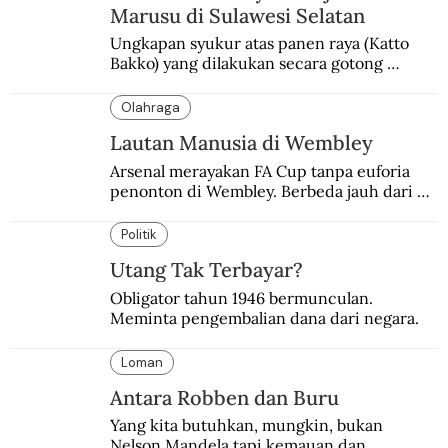
Marusu di Sulawesi Selatan
Ungkapan syukur atas panen raya (Katto 
Bakko) yang dilakukan secara gotong 
royong.
Olahraga
Lautan Manusia di Wembley
Arsenal merayakan FA Cup tanpa euforia 
penonton di Wembley. Berbeda jauh dari 
suasana final di stadion ikonik itu 97 tahun 
silam.
Politik
Utang Tak Terbayar?
Obligator tahun 1946 bermunculan. 
Meminta pengembalian dana dari negara.
Loman
Antara Robben dan Buru
Yang kita butuhkan, mungkin, bukan 
Nelson Mandela tapi kemauan dan 