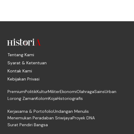
Tentang Kami
Syarat & Ketentuan
Kontak Kami
Kebijakan Privasi
Premium
Politik
Kultur
Militer
Ekonomi
Olahraga
Sains
Urban
Lorong Zaman
Kolom
Koja
Historiografis
Kerjasama & Portofolio
Undangan Menulis
Menemukan Peradaban Sriwijaya
Proyek DNA
Surat Pendiri Bangsa