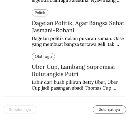
legenda olahraga Palestina. Nyawa sang 
Olimpian tak tertolong setelah Israel 
memblokade Rafah.
Politik
Dagelan Politik, Agar Bangsa Sehat
Jasmani-Rohani
Dagelan politik dalam pusaran zaman. Oase 
yang membuat bangsa tertawa geli, tak 
melulu nyeri.
Olahraga
Uber Cup, Lambang Supremasi
Bulutangkis Putri
Lahir dari buah pikiran Betty Uber, Uber 
Cup jadi pasangan abadi Thomas Cup 
sebagai kejuaraan yang paling sarat gengsi.
Sebelumnya
Selanjutnya