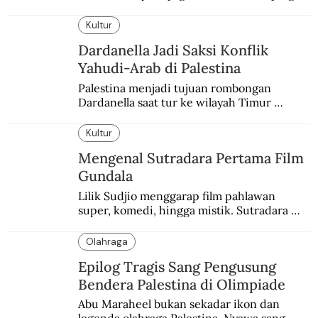
balapannya. Menghindari pengalaman 
enam dekade lampau.
Kultur
Dardanella Jadi Saksi Konflik
Yahudi-Arab di Palestina
Palestina menjadi tujuan rombongan 
Dardanella saat tur ke wilayah Timur 
Tengah. Di sana mereka menjadi saksi 
ketegangan antara orang Yahudi dan 
Kultur
penduduk Arab.
Mengenal Sutradara Pertama Film
Gundala
Lilik Sudjio menggarap film pahlawan 
super, komedi, hingga mistik. Sutradara 
terbaik yang kurang dilirik.
Olahraga
Epilog Tragis Sang Pengusung
Bendera Palestina di Olimpiade
Abu Maraheel bukan sekadar ikon dan 