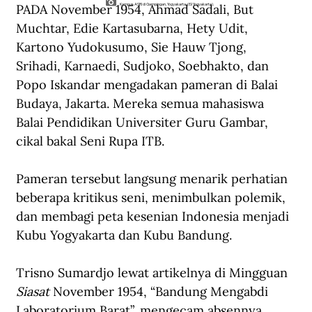
PADA November 1954, Ahmad Sadali, But 
Kampus ASRI di Gampingan, Yogyakarta. (ISI Yogyakarta).
Muchtar, Edie Kartasubarna, Hety Udit, 
Kartono Yudokusumo, Sie Hauw Tjong, 
Srihadi, Karnaedi, Sudjoko, Soebhakto, dan 
Popo Iskandar mengadakan pameran di Balai 
Budaya, Jakarta. Mereka semua mahasiswa 
Balai Pendidikan Universiter Guru Gambar, 
cikal bakal Seni Rupa ITB.
Pameran tersebut langsung menarik perhatian 
beberapa kritikus seni, menimbulkan polemik, 
dan membagi peta kesenian Indonesia menjadi 
Kubu Yogyakarta dan Kubu Bandung. 
Trisno Sumardjo lewat artikelnya di Mingguan 
Siasat
 November 1954, “Bandung Mengabdi 
Laboratorium Barat”, mengecam absennya 