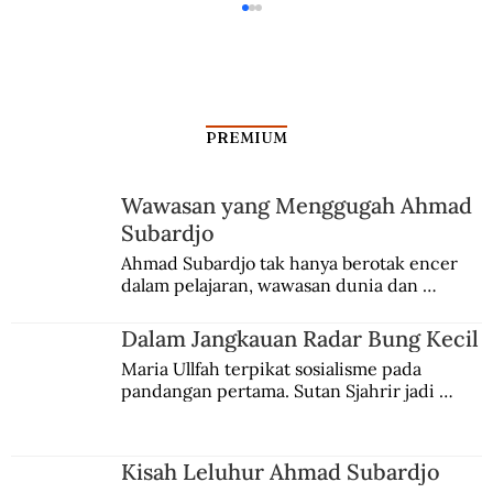
PREMIUM
Wawasan yang Menggugah Ahmad
Subardjo
Ketika Dua Kubu Seniman Muda
Ahmad Subardjo tak hanya berotak encer 
dalam pelajaran, wawasan dunia dan 
Membuat Gebrakan
kesadaran kebangsaannya tumbuh berkat 
Jules Verne, Multatuli, hingga Sun Yat-sen.
Dalam Jangkauan Radar Bung Kecil
Maria Ullfah terpikat sosialisme pada 
pandangan pertama. Sutan Sjahrir jadi 
comblangnya.
Kisah Leluhur Ahmad Subardjo