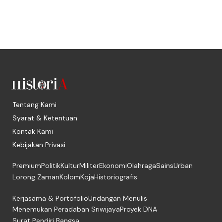
Tentang Kami
Syarat & Ketentuan
Kontak Kami
Kebijakan Privasi
Premium
Politik
Kultur
Militer
Ekonomi
Olahraga
Sains
Urban
Lorong Zaman
Kolom
Koja
Historiografis
Kerjasama & Portofolio
Undangan Menulis
Menemukan Peradaban Sriwijaya
Proyek DNA
Surat Pendiri Bangsa