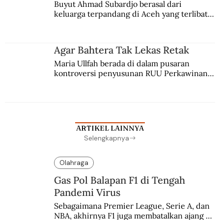
Buyut Ahmad Subardjo berasal dari 
keluarga terpandang di Aceh yang terlibat 
persaingan kekuasaan. Dia memilih 
merantau ke Jawa dan menjadi pemuka 
agama Islam. Anaknya mengikuti jejaknya.
Agar Bahtera Tak Lekas Retak
Maria Ullfah berada di dalam pusaran 
kontroversi penyusunan RUU Perkawinan. 
Berbuah manis walau penuh kompromi.
ARTIKEL LAINNYA
Selengkapnya
Olahraga
Gas Pol Balapan F1 di Tengah
Pandemi Virus
Sebagaimana Premier League, Serie A, dan 
NBA, akhirnya F1 juga membatalkan ajang 