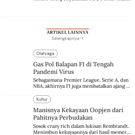
Berbuah manis walau penuh kompromi.
ARTIKEL LAINNYA
Selengkapnya
Olahraga
Gas Pol Balapan F1 di Tengah
Pandemi Virus
Sebagaimana Premier League, Serie A, dan 
NBA, akhirnya F1 juga membatalkan ajang 
balapannya. Menghindari pengalaman 
enam dekade lampau.
Kultur
Manisnya Kekayaan Oopjen dari
Pahitnya Perbudakan
Sosok crazy rich dalam lukisan Rembrandt. 
Menimbun kekayaannya dari hasil memeras 