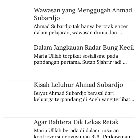
Penjara Tak Bikin Tobat
Wawasan yang Menggugah Ahmad
Subardjo
Ahmad Subardjo tak hanya berotak encer 
dalam pelajaran, wawasan dunia dan 
kesadaran kebangsaannya tumbuh berkat 
Jules Verne, Multatuli, hingga Sun Yat-sen.
Dalam Jangkauan Radar Bung Kecil
Maria Ullfah terpikat sosialisme pada 
pandangan pertama. Sutan Sjahrir jadi 
comblangnya.
Kisah Leluhur Ahmad Subardjo
Buyut Ahmad Subardjo berasal dari 
keluarga terpandang di Aceh yang terlibat 
persaingan kekuasaan. Dia memilih 
merantau ke Jawa dan menjadi pemuka 
agama Islam. Anaknya mengikuti jejaknya.
Agar Bahtera Tak Lekas Retak
Maria Ullfah berada di dalam pusaran 
kontroversi penyusunan RUU Perkawinan. 