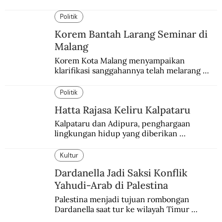
keringat para budak.
Politik
Korem Bantah Larang Seminar di
Malang
Korem Kota Malang menyampaikan 
klarifikasi sanggahannya telah melarang 
seminar sejarah di Universitas Negeri 
Malang.
Politik
Hatta Rajasa Keliru Kalpataru
Kalpataru dan Adipura, penghargaan 
lingkungan hidup yang diberikan 
pemerintah setiap tahun kepada dua pihak 
yang berbeda.
Kultur
Dardanella Jadi Saksi Konflik
Yahudi-Arab di Palestina
Palestina menjadi tujuan rombongan 
Dardanella saat tur ke wilayah Timur 
Tengah. Di sana mereka menjadi saksi 