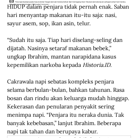
Para napi di penjara pada masa kolonial. Tangan dan kaki mereka terikat. Sipir memegang rotan. Tekanan dan kekerasan santapan sehari-hari mereka.
HIDUP dalam penjara tidak pernah enak. Saban 
(Wereldmuseum Amsterdam/Wikimedia Commons).
hari menyantap makanan itu-itu saja: nasi, 
sayur asem, sop, ikan asin, telur.
“Sudah itu saja. Tiap hari diselang-seling dan 
dijatah. Nasinya setaraf makanan bebek,” 
ungkap Ibrahim, mantan narapidana kasus 
kepemilikan narkoba kepada 
Historia.ID.
Cakrawala napi sebatas kompleks penjara 
selama berbulan-bulan, bahkan tahunan. Rasa 
bosan dan rindu akan keluarga mudah hinggap. 
Kekerasan dan penularan penyakit sering 
menimpa napi. “Penjara itu neraka dunia. Tak 
banyak kebebasan,” lanjut Ibrahim. Beberapa 
napi tak tahan dan berupaya kabur.   