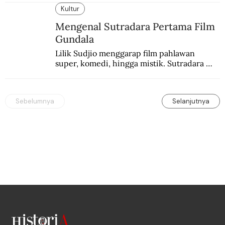
ketegangan antara orang Yahudi dan 
Kultur
penduduk Arab.
Mengenal Sutradara Pertama Film
Gundala
Lilik Sudjio menggarap film pahlawan 
super, komedi, hingga mistik. Sutradara 
terbaik yang kurang dilirik.
Sebelumnya
Selanjutnya