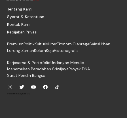
Tentang Kami
Syarat & Ketentuan
Kontak Kami
Kebijakan Privasi
Premium
Politik
Kultur
Militer
Ekonomi
Olahraga
Sains
Urban
Lorong Zaman
Kolom
Koja
Historiografis
Kerjasama & Portofolio
Undangan Menulis
Menemukan Peradaban Sriwijaya
Proyek DNA
Surat Pendiri Bangsa
© 2026, PT. Media Digital Historia.