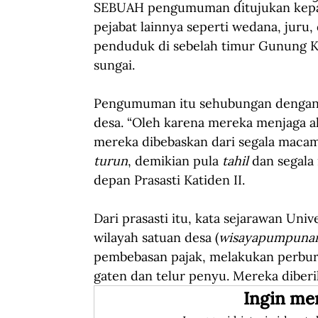
SEBUAH pengumuman ditujukan kep
pejabat lainnya seperti wedana, juru,
penduduk di sebelah timur Gunung Ka
sungai. 
Pengumuman itu sehubungan dengan k
desa. “Oleh karena mereka menjaga al
mereka dibebaskan dari segala macam 
turun
, demikian pula 
tahil
 dan segal
depan Prasasti Katiden II.
Dari prasasti itu, kata sejarawan Un
wilayah satuan desa (
wisayapumpuna
pembebasan pajak, melakukan perbu
gaten dan telur penyu. Mereka diberik
Ingin me