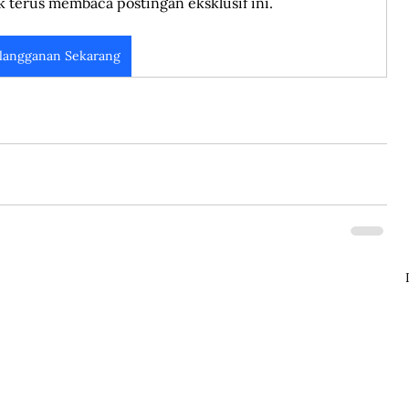
k terus membaca postingan eksklusif ini.
langganan Sekarang