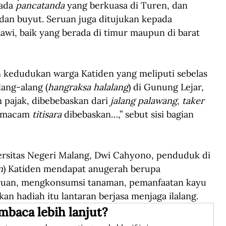
ada 
pancatanda 
yang berkuasa di Turen, dan 
 dan buyut. Seruan juga ditujukan kepada 
wi, baik yang berada di timur maupun di barat 
edudukan warga Katiden yang meliputi sebelas 
ang-alang (
hangraksa halalang
) di Gunung Lejar, 
pajak, dibebebaskan dari 
jalang palawang
, 
taker 
a macam 
titisara
 dibebaskan…,” sebut sisi bagian 
iversitas Negeri Malang, Dwi Cahyono, penduduk di 
n
) Katiden mendapat anugerah berupa 
ruan, mengkonsumsi tanaman, pemanfaatan kayu 
an hadiah itu lantaran berjasa menjaga ilalang. 
mbaca lebih lanjut?