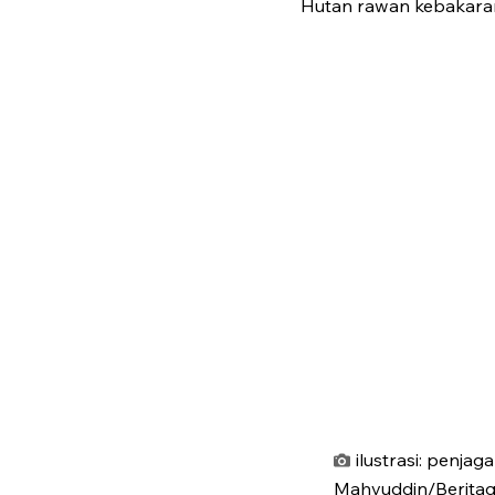
Hutan rawan kebakaran.
ilustrasi: penja
Mahyuddin/Beritaga