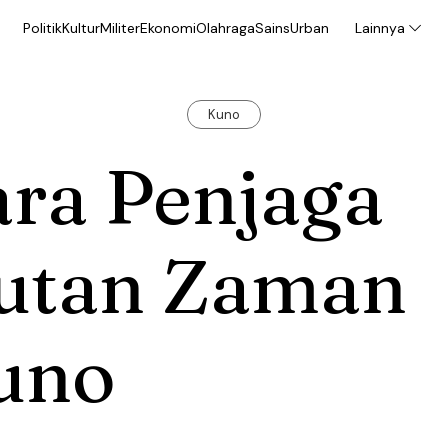
Politik
Kultur
Militer
Ekonomi
Olahraga
Sains
Urban
Lainnya
Kuno
ara Penjaga
utan Zaman
uno