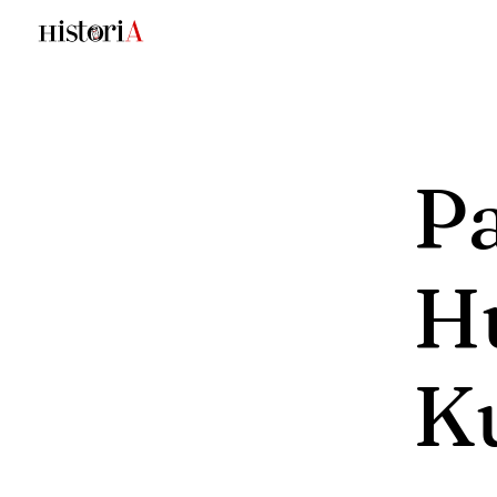
P
H
K