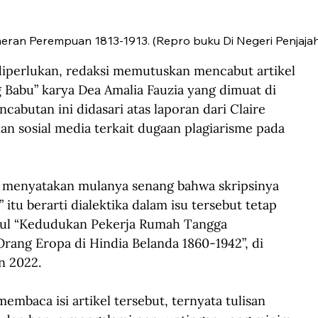
ran Perempuan 1813-1913. (Repro buku Di Negeri Penjajah
iperlukan, redaksi memutuskan mencabut artikel 
Babu” karya Dea Amalia Fauzia yang dimuat di 
ncabutan ini didasari atas laporan dari Claire 
an sosial media terkait dugaan plagiarisme pada 
a menyatakan mulanya senang bahwa skripsinya 
 itu berarti dialektika dalam isu tersebut tetap 
judul “Kedudukan Pekerja Rumah Tangga 
ang Eropa di Hindia Belanda 1860-1942”, di 
n 2022. 
mbaca isi artikel tersebut, ternyata tulisan 