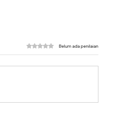
Dinilai 0 dari 5 bintang.
Belum ada penilaian
uk Belanda Melawan
Silang Sengkarut Perja
ngan Bunga
Pulang Odysseus