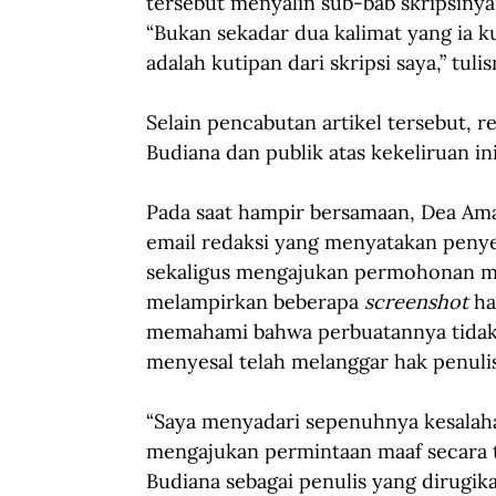
tersebut menyalin sub-bab skripsiny
“Bukan sekadar dua kalimat yang ia ku
adalah kutipan dari skripsi saya,” tulis
Selain pencabutan artikel tersebut, 
Budiana dan publik atas kekeliruan ini
Pada saat hampir bersamaan, Dea Ama
email redaksi yang menyatakan penye
sekaligus mengajukan permohonan ma
melampirkan beberapa 
screenshot
 h
memahami bahwa perbuatannya tidak s
menyesal telah melanggar hak penulis 
“Saya menyadari sepenuhnya kesalahan
mengajukan permintaan maaf secara t
Budiana sebagai penulis yang dirugikan