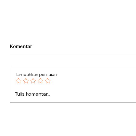
Komentar
Tambahkan penilaian
Penutur Terakhir Bahasa
Pendud
Tulis komentar...
yang Punah
Nazi de