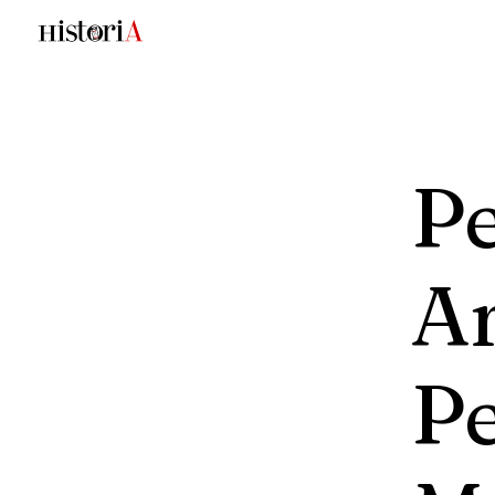
P
Ar
P