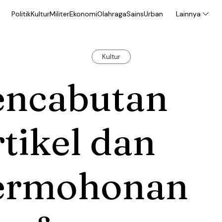
Politik
Kultur
Militer
Ekonomi
Olahraga
Sains
Urban
Lainnya
Kultur
encabutan
tikel dan
ermohonan