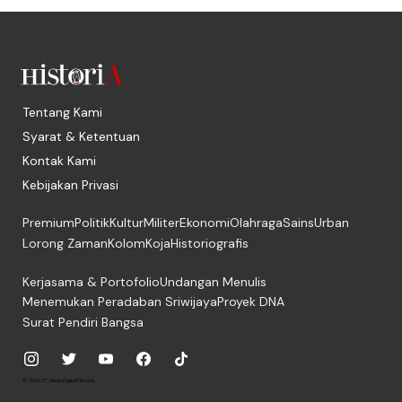
Tentang Kami
Syarat & Ketentuan
Kontak Kami
Kebijakan Privasi
Premium
Politik
Kultur
Militer
Ekonomi
Olahraga
Sains
Urban
Lorong Zaman
Kolom
Koja
Historiografis
Kerjasama & Portofolio
Undangan Menulis
Menemukan Peradaban Sriwijaya
Proyek DNA
Surat Pendiri Bangsa
© 2026, PT. Media Digital Historia.