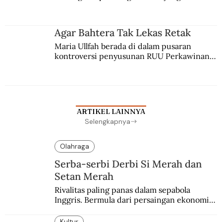
persaingan kekuasaan. Dia memilih 
merantau ke Jawa dan menjadi pemuka 
agama Islam. Anaknya mengikuti jejaknya.
Agar Bahtera Tak Lekas Retak
Maria Ullfah berada di dalam pusaran 
kontroversi penyusunan RUU Perkawinan. 
Berbuah manis walau penuh kompromi.
ARTIKEL LAINNYA
Selengkapnya
Olahraga
Serba-serbi Derbi Si Merah dan
Setan Merah
Rivalitas paling panas dalam sepabola 
Inggris. Bermula dari persaingan ekonomi 
dan industri.
Kultur