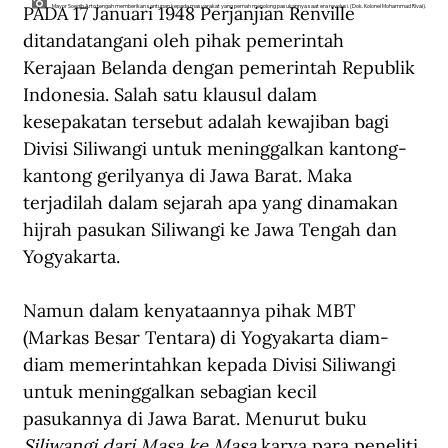
PADA 17 Januari 1948 Perjanjian Renville 
Mayor Soegih Arto tengah memberikan santunan kepada masyarakat yang pernah menolong pasukannya saat era revolusi. (Dok. Kolonel Mohammad Rivai).
ditandatangani oleh pihak pemerintah 
Kerajaan Belanda dengan pemerintah Republik 
Indonesia. Salah satu klausul dalam 
kesepakatan tersebut adalah kewajiban bagi 
Divisi Siliwangi untuk meninggalkan kantong-
kantong gerilyanya di Jawa Barat. Maka 
terjadilah dalam sejarah apa yang dinamakan 
hijrah pasukan Siliwangi ke Jawa Tengah dan 
Yogyakarta.
Namun dalam kenyataannya pihak MBT 
(Markas Besar Tentara) di Yogyakarta diam-
diam memerintahkan kepada Divisi Siliwangi 
untuk meninggalkan sebagian kecil 
pasukannya di Jawa Barat. Menurut buku 
Siliwangi dari Masa ke Masa
 karya para peneliti 