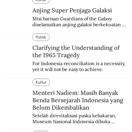
Anjing Super Penjaga Galaksi
Misi barisan Guardians of the Galaxy 
diselamatkan anjing galaksi berkekuatan 
super. Karakter yang terinspirasi dari Laika 
si martir antariksa Soviet.
Politik
Clarifying the Understanding of
the 1965 Tragedy
For Indonesia reconciliation is a necessity, 
yet it will not be easy to achieve.
Kultur
Menteri Nadiem: Masih Banyak
Benda Bersejarah Indonesia yang
Belum Dikembalikan
Setelah direvitalisasi paska kebakaran, 
Museum Nasional Indonesia dibuka 
kembali. Bertepatan dengan perhelatan 