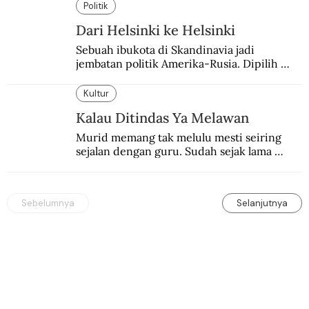
Pameran Repatriasi 2024.
Politik
Dari Helsinki ke Helsinki
Sebuah ibukota di Skandinavia jadi 
jembatan politik Amerika-Rusia. Dipilih 
karena kenetralannya sejak Perang Dingin.
Kultur
Kalau Ditindas Ya Melawan
Murid memang tak melulu mesti seiring 
sejalan dengan guru. Sudah sejak lama 
orang-orang mengatakan, guru kencing 
berdiri, murid kencing berlari.
Sebelumnya
Selanjutnya