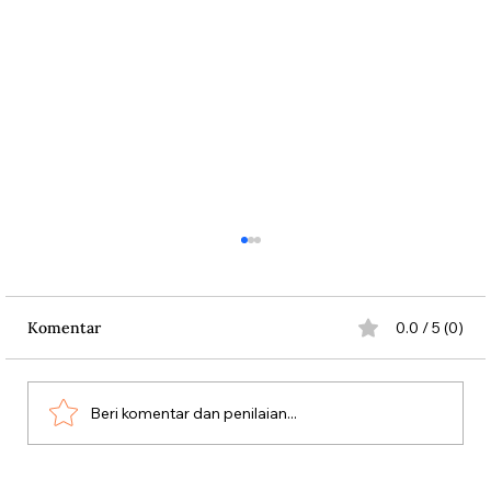
Komentar
0.0 / 5 (0)
Beri komentar dan penilaian...
Aksi Koboi Jenderal Moestopo