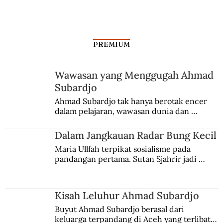
PREMIUM
Wawasan yang Menggugah Ahmad
Subardjo
Ahmad Subardjo tak hanya berotak encer 
dalam pelajaran, wawasan dunia dan 
kesadaran kebangsaannya tumbuh berkat 
Jules Verne, Multatuli, hingga Sun Yat-sen.
Dalam Jangkauan Radar Bung Kecil
Maria Ullfah terpikat sosialisme pada 
pandangan pertama. Sutan Sjahrir jadi 
comblangnya.
Kisah Leluhur Ahmad Subardjo
Buyut Ahmad Subardjo berasal dari 
keluarga terpandang di Aceh yang terlibat 