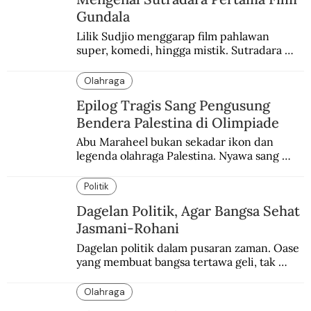
Gundala
Lilik Sudjio menggarap film pahlawan 
super, komedi, hingga mistik. Sutradara 
terbaik yang kurang dilirik.
Olahraga
Epilog Tragis Sang Pengusung
Bendera Palestina di Olimpiade
Abu Maraheel bukan sekadar ikon dan 
legenda olahraga Palestina. Nyawa sang 
Olimpian tak tertolong setelah Israel 
memblokade Rafah.
Politik
Dagelan Politik, Agar Bangsa Sehat
Jasmani-Rohani
Dagelan politik dalam pusaran zaman. Oase 
yang membuat bangsa tertawa geli, tak 
melulu nyeri.
Olahraga