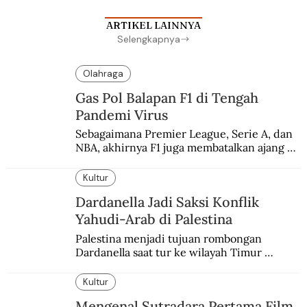
ARTIKEL LAINNYA
Selengkapnya
Olahraga
Gas Pol Balapan F1 di Tengah
Pandemi Virus
Sebagaimana Premier League, Serie A, dan 
NBA, akhirnya F1 juga membatalkan ajang 
balapannya. Menghindari pengalaman 
enam dekade lampau.
Kultur
Dardanella Jadi Saksi Konflik
Yahudi-Arab di Palestina
Palestina menjadi tujuan rombongan 
Dardanella saat tur ke wilayah Timur 
Tengah. Di sana mereka menjadi saksi 
ketegangan antara orang Yahudi dan 
Kultur
penduduk Arab.
Mengenal Sutradara Pertama Film