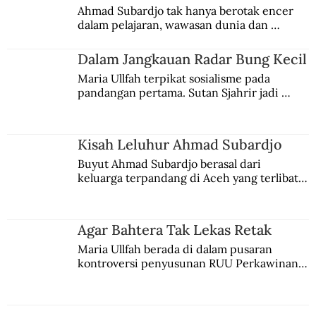
Menuntut Repatriasi Jarahan Belanda
Ahmad Subardjo tak hanya berotak encer 
dalam pelajaran, wawasan dunia dan 
Usai Bertikai
kesadaran kebangsaannya tumbuh berkat 
Jules Verne, Multatuli, hingga Sun Yat-sen.
Dalam Jangkauan Radar Bung Kecil
Maria Ullfah terpikat sosialisme pada 
pandangan pertama. Sutan Sjahrir jadi 
comblangnya.
Kisah Leluhur Ahmad Subardjo
Buyut Ahmad Subardjo berasal dari 
keluarga terpandang di Aceh yang terlibat 
persaingan kekuasaan. Dia memilih 
merantau ke Jawa dan menjadi pemuka 
agama Islam. Anaknya mengikuti jejaknya.
Agar Bahtera Tak Lekas Retak
Maria Ullfah berada di dalam pusaran 
kontroversi penyusunan RUU Perkawinan. 
Berbuah manis walau penuh kompromi.