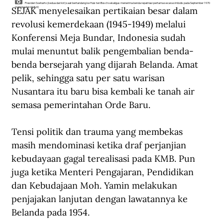
Presiden Soeharto (kedua dari kiri) saat bertandang ke Huis ten Bosch sekaligus menerima benda repatriasi pertama secara simbolis pada September 1970
SEJAK menyelesaikan pertikaian besar dalam 
(nationaalarchief.nl)
revolusi kemerdekaan (1945-1949) melalui 
Konferensi Meja Bundar, Indonesia sudah 
mulai menuntut balik pengembalian benda-
benda bersejarah yang dijarah Belanda. Amat 
pelik, sehingga satu per satu warisan 
Nusantara itu baru bisa kembali ke tanah air 
semasa pemerintahan Orde Baru.
Tensi politik dan trauma yang membekas 
masih mendominasi ketika draf perjanjian 
kebudayaan gagal terealisasi pada KMB. Pun 
juga ketika Menteri Pengajaran, Pendidikan 
dan Kebudajaan Moh. Yamin melakukan 
penjajakan lanjutan dengan lawatannya ke 
Belanda pada 1954.