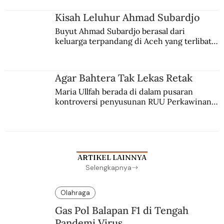
Kisah Leluhur Ahmad Subardjo
Buyut Ahmad Subardjo berasal dari 
keluarga terpandang di Aceh yang terlibat 
persaingan kekuasaan. Dia memilih 
merantau ke Jawa dan menjadi pemuka 
agama Islam. Anaknya mengikuti jejaknya.
Agar Bahtera Tak Lekas Retak
Maria Ullfah berada di dalam pusaran 
kontroversi penyusunan RUU Perkawinan. 
Berbuah manis walau penuh kompromi.
ARTIKEL LAINNYA
Selengkapnya
Olahraga
Gas Pol Balapan F1 di Tengah
Pandemi Virus