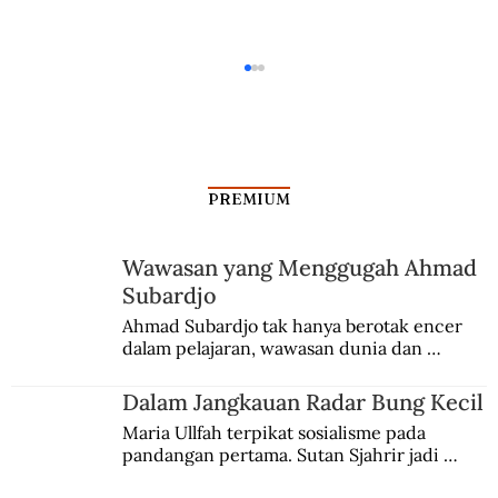
PREMIUM
Wawasan yang Menggugah Ahmad
Kisah di Balik Bandung Lautan Api
Subardjo
Ahmad Subardjo tak hanya berotak encer 
dalam pelajaran, wawasan dunia dan 
kesadaran kebangsaannya tumbuh berkat 
Jules Verne, Multatuli, hingga Sun Yat-sen.
Dalam Jangkauan Radar Bung Kecil
Maria Ullfah terpikat sosialisme pada 
pandangan pertama. Sutan Sjahrir jadi 
comblangnya.