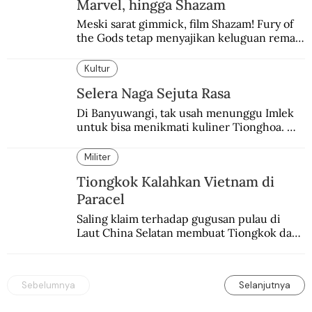
Marvel, hingga Shazam
Meski sarat gimmick, film Shazam! Fury of 
the Gods tetap menyajikan keluguan remaja 
yang menyimpan kekuatan para dewa 
Yunani.
Kultur
Selera Naga Sejuta Rasa
Di Banyuwangi, tak usah menunggu Imlek 
untuk bisa menikmati kuliner Tionghoa. 
Ada pasar kuliner khas yang digelar tiap 
pekan.
Militer
Tiongkok Kalahkan Vietnam di
Paracel
Saling klaim terhadap gugusan pulau di 
Laut China Selatan membuat Tiongkok dan 
Vietnam berperang.
Sebelumnya
Selanjutnya