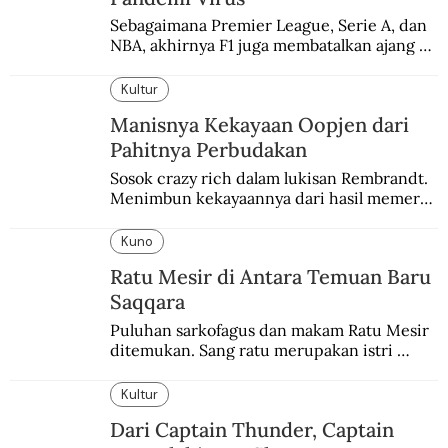
Sebagaimana Premier League, Serie A, dan 
NBA, akhirnya F1 juga membatalkan ajang 
balapannya. Menghindari pengalaman 
enam dekade lampau.
Kultur
Manisnya Kekayaan Oopjen dari
Pahitnya Perbudakan
Sosok crazy rich dalam lukisan Rembrandt. 
Menimbun kekayaannya dari hasil memeras 
keringat para budak.
Kuno
Ratu Mesir di Antara Temuan Baru
Saqqara
Puluhan sarkofagus dan makam Ratu Mesir 
ditemukan. Sang ratu merupakan istri 
sekaligus putri salah satu firaun yang 
sebelumnya keberadaannya tak pernah 
Kultur
diketahui.
Dari Captain Thunder, Captain