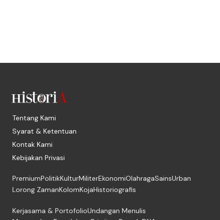
Tentang Kami
Syarat & Ketentuan
Kontak Kami
Kebijakan Privasi
Premium
Politik
Kultur
Militer
Ekonomi
Olahraga
Sains
Urban
Lorong Zaman
Kolom
Koja
Historiografis
Kerjasama & Portofolio
Undangan Menulis