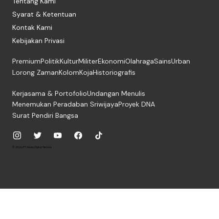
Tentang Kami
Syarat & Ketentuan
Kontak Kami
Kebijakan Privasi
Premium
Politik
Kultur
Militer
Ekonomi
Olahraga
Sains
Urban
Lorong Zaman
Kolom
Koja
Historiografis
Kerjasama & Portofolio
Undangan Menulis
Menemukan Peradaban Sriwijaya
Proyek DNA
Surat Pendiri Bangsa
© 2026, PT. Media Digital Historia.