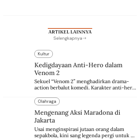
persaingan kekuasaan. Dia memilih 
merantau ke Jawa dan menjadi pemuka 
agama Islam. Anaknya mengikuti jejaknya.
ARTIKEL LAINNYA
Selengkapnya
Kultur
Kedigdayaan Anti-Hero dalam
Venom 2
Sekuel “Venom 2” menghadirkan drama-
action berbalut komedi. Karakter anti-hero 
yang mulanya berasal dari sayembara 
penggemar.
Olahraga
Mengenang Aksi Maradona di
Jakarta
Usai menginspirasi jutaan orang dalam 
sepakbola, kini sang legenda pergi untuk 