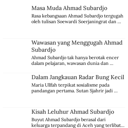
Masa Muda Ahmad Subardjo
Rasa kebangsaan Ahmad Subardjo tergugah 
oleh tulisan Soewardi Soerjaningrat dan 
pidato Tjokroaminoto. Dia juga sempat 
menggeluti teosofi.
Wawasan yang Menggugah Ahmad
Subardjo
Ahmad Subardjo tak hanya berotak encer 
dalam pelajaran, wawasan dunia dan 
kesadaran kebangsaannya tumbuh berkat 
Jules Verne, Multatuli, hingga Sun Yat-sen.
Dalam Jangkauan Radar Bung Kecil
Maria Ullfah terpikat sosialisme pada 
pandangan pertama. Sutan Sjahrir jadi 
comblangnya.
Kisah Leluhur Ahmad Subardjo
Buyut Ahmad Subardjo berasal dari 
keluarga terpandang di Aceh yang terlibat 