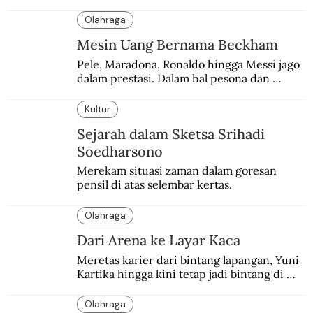
selamanya. Jakarta beruntung sempat 
menjadi salah satu kota yang dikunjungi 
Olahraga
Maradona.
Mesin Uang Bernama Beckham
Pele, Maradona, Ronaldo hingga Messi jago 
dalam prestasi. Dalam hal pesona dan 
brand, Beckham belum tertandingi.
Kultur
Sejarah dalam Sketsa Srihadi
Soedharsono
Merekam situasi zaman dalam goresan 
pensil di atas selembar kertas.
Olahraga
Dari Arena ke Layar Kaca
Meretas karier dari bintang lapangan, Yuni 
Kartika hingga kini tetap jadi bintang di 
depan kamera.
Olahraga