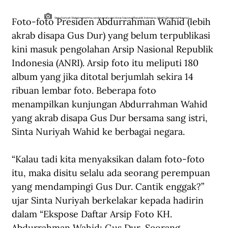
Foto-foto Presiden Abdurrahman Wahid (lebih 
Sinta Nuriyah Wahid menerima cenderamata dari Arsip Nasional Republik Indonesia. (Martin Sitompul/Historia).
akrab disapa Gus Dur) yang belum terpublikasi 
kini masuk pengolahan Arsip Nasional Republik 
Indonesia (ANRI). Arsip foto itu meliputi 180 
album yang jika ditotal berjumlah sekira 14 
ribuan lembar foto. Beberapa foto 
menampilkan kunjungan Abdurrahman Wahid 
yang akrab disapa Gus Dur bersama sang istri, 
Sinta Nuriyah Wahid ke berbagai negara. 
“Kalau tadi kita menyaksikan dalam foto-foto 
itu, maka disitu selalu ada seorang perempuan 
yang mendampingi Gus Dur. Cantik enggak?” 
ujar Sinta Nuriyah berkelakar kepada hadirin 
dalam “Ekspose Daftar Arsip Foto KH. 
Abdurrahman Wahid: Gus Dur, Seorang 