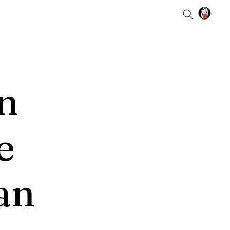
n
e
an