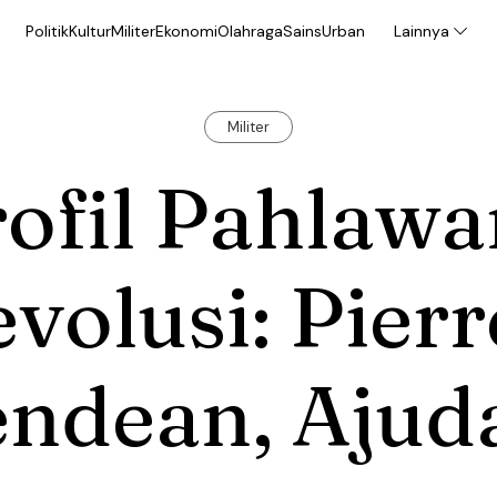
Politik
Kultur
Militer
Ekonomi
Olahraga
Sains
Urban
Lainnya
Militer
ofil Pahlawa
volusi: Pierr
endean, Ajud