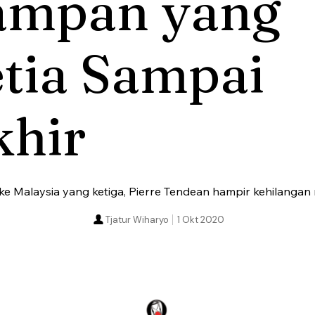
ampan yang
tia Sampai
khir
e Malaysia yang ketiga, Pierre Tendean hampir kehilangan
Tjatur Wiharyo
1 Okt 2020