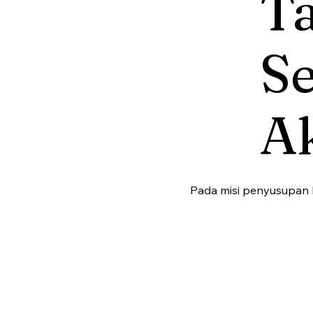
T
Se
A
Pada misi penyusupan k