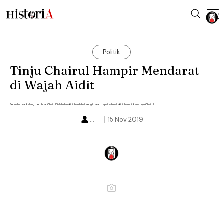
Politik
Tinju Chairul Hampir Mendarat
di Wajah Aidit
Sebuah surat kaleng membuat Chairul Saleh dan Aidit berdebat sengit dalam rapat kabinet. Aidit hampir kena tinju Chairul.
...
15 Nov 2019