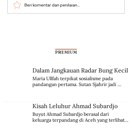
Beri komentar dan penilaian...
Polemik “Bersiap” dan Meremehkan
Sudut Pandang Indonesia
PREMIUM
Dalam Jangkauan Radar Bung Kecil
Maria Ullfah terpikat sosialisme pada 
pandangan pertama. Sutan Sjahrir jadi 
comblangnya.
Kisah Leluhur Ahmad Subardjo
Buyut Ahmad Subardjo berasal dari 
keluarga terpandang di Aceh yang terlibat 
persaingan kekuasaan. Dia memilih 
merantau ke Jawa dan menjadi pemuka 