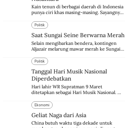
Kain tenun di berbagai daerah di Indonesia 
punya ciri khas masing-masing. Sayangnya, 
pendataan tentang para perajinnya masih 
belum memadai.
Politik
Saat Sungai Seine Berwarna Merah
Selain mengibarkan bendera, kontingen 
Aljazair melarung mawar merah ke Sungai 
Seine yang jadi saksi Pembantaian Paris.
Politik
Tanggal Hari Musik Nasional
Diperdebatkan
Hari lahir WR Supratman 9 Maret 
ditetapkan sebagai Hari Musik Nasional. 
Padahal tanggal itu masih diperdebatkan.
Ekonomi
Geliat Naga dari Asia
China butuh waktu tiga dekade untuk 