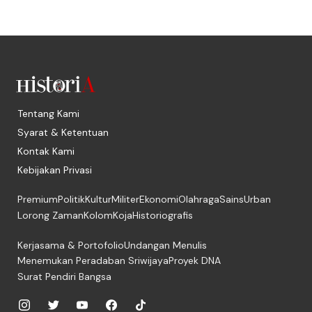
Tentang Kami
Syarat & Ketentuan
Kontak Kami
Kebijakan Privasi
Premium
Politik
Kultur
Militer
Ekonomi
Olahraga
Sains
Urban
Lorong Zaman
Kolom
Koja
Historiografis
Kerjasama & Portofolio
Undangan Menulis
Menemukan Peradaban Sriwijaya
Proyek DNA
Surat Pendiri Bangsa