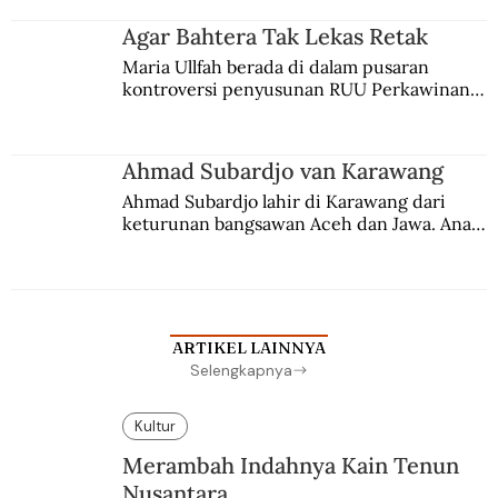
agama Islam. Anaknya mengikuti jejaknya.
Agar Bahtera Tak Lekas Retak
Maria Ullfah berada di dalam pusaran 
kontroversi penyusunan RUU Perkawinan. 
Berbuah manis walau penuh kompromi.
Ahmad Subardjo van Karawang
Ahmad Subardjo lahir di Karawang dari 
keturunan bangsawan Aceh dan Jawa. Anak 
kesayangan mantri polisi ini pindah ke 
Batavia untuk melanjutkan pendidikan di 
sekolah Belanda.
ARTIKEL LAINNYA
Selengkapnya
Kultur
Merambah Indahnya Kain Tenun
Nusantara