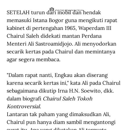
SETELAH turun dari mobil dan hendak 
Chairul Saleh. (Betaria Sarulina/Historia).
memasuki Istana Bogor guna mengikuti rapat 
kabinet di pertengahan 1965, Waperdam III 
Chairul Saleh didekati mantan Perdana 
Menteri Ali Sastroamidjojo. Ali menyodorkan 
secarik kertas pada Chairul dan memintanya 
agar segera membaca. 
"Dalam rapat nanti, Engkau akan diserang 
karena secarik kertas ini," kata Ali pada Chairul 
sebagaimana dikutip Irna H.N. Soewito, dkk. 
dalam biografi 
Chairul Saleh Tokoh 
Kontroversial
.
Lantaran tak paham yang dimaksudkan Ali, 
Chairul pun hanya diam sambil mengantongi 
surat itu. Apa yang dikatakan Ali ternyata 