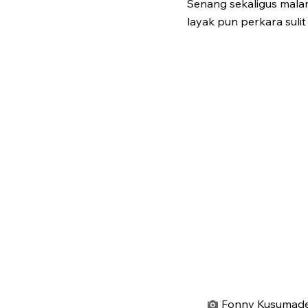
Senang sekaligus malang
layak pun perkara sulit 
Fonny Kusumadew