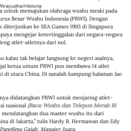
Wirayudha/Historia
a untuk memajukan olahraga wushu meski pada 
rus Besar Wushu Indonesia (PBWI). Dengan 
k diterjunkan ke SEA Games 1993 di Singapura 
paya mengejar ketertinggalan dari negara-negara 
ng atlet-atletnya dari nol.
kalau tak belajar langsung ke negeri asalnya, 
agai ketua umum PBWI pun membawa 14 atlet 
i di utara China. Di sanalah kampung halaman 
lao 
ya didatangkan PBWI untuk menjaring atlet-
si nasional 
(Baca: Wushu dan Telepon Merah RI 
 mendatangkan dua master wushu itu dari 
na di Jakarta,” tulis Hardy R. Hermawan dan Edy 
 Panglima Gajah, Manajer Juara.