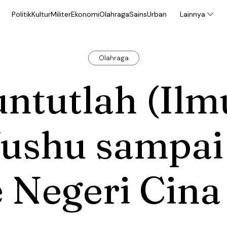
Politik
Kultur
Militer
Ekonomi
Olahraga
Sains
Urban
Lainnya
Olahraga
ntutlah (Ilm
ushu sampai
 Negeri Cina