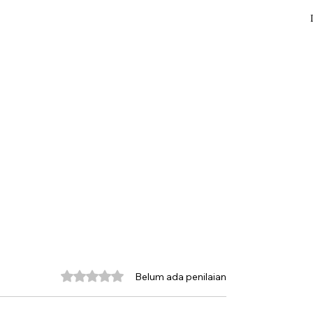
Dinilai 0 dari 5 bintang.
Belum ada penilaian