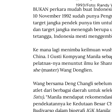
1993/Foto: Randy 
BUKAN perkara mudah buat Indonesi
10 November 1992 sudah punya Pengu
target jangka pendek punya tim untu
dan target jangka menengah berupa u
tetangga, Indonesia mesti menggemble
Ke mana lagi menimba keilmuan wushu 
China. I Gusti Kompyang Manila seb
pelatnas-nya menuntut ilmu ke Shanx
she
 (master) Wang Donglien.
Wang bersama Deng Changli sebelumn
atlet dari berbagai daerah untuk selek
Satu)
.
 “Manila mendapat rekomendasi
pendekatannya ke Kedutaan Besar Chi
Budiyarso dalam biografi 
IGK Manila: