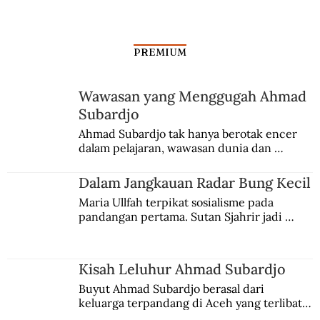
PREMIUM
Wawasan yang Menggugah Ahmad
Subardjo
Kisah Berlawan dari Benua Seberang
Ahmad Subardjo tak hanya berotak encer 
dalam pelajaran, wawasan dunia dan 
kesadaran kebangsaannya tumbuh berkat 
Jules Verne, Multatuli, hingga Sun Yat-sen.
Dalam Jangkauan Radar Bung Kecil
Maria Ullfah terpikat sosialisme pada 
pandangan pertama. Sutan Sjahrir jadi 
comblangnya.
Kisah Leluhur Ahmad Subardjo
Buyut Ahmad Subardjo berasal dari 
keluarga terpandang di Aceh yang terlibat 
persaingan kekuasaan. Dia memilih 