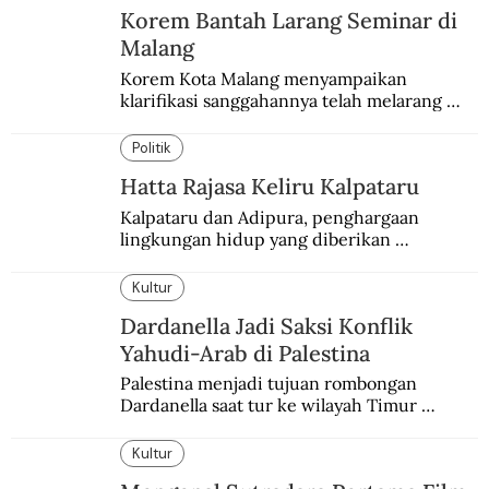
Korem Bantah Larang Seminar di
Malang
Korem Kota Malang menyampaikan 
klarifikasi sanggahannya telah melarang 
seminar sejarah di Universitas Negeri 
Malang.
Politik
Hatta Rajasa Keliru Kalpataru
Kalpataru dan Adipura, penghargaan 
lingkungan hidup yang diberikan 
pemerintah setiap tahun kepada dua pihak 
yang berbeda.
Kultur
Dardanella Jadi Saksi Konflik
Yahudi-Arab di Palestina
Palestina menjadi tujuan rombongan 
Dardanella saat tur ke wilayah Timur 
Tengah. Di sana mereka menjadi saksi 
ketegangan antara orang Yahudi dan 
Kultur
penduduk Arab.