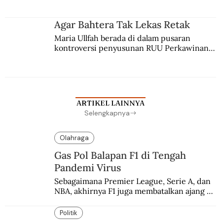
merantau ke Jawa dan menjadi pemuka 
agama Islam. Anaknya mengikuti jejaknya.
Agar Bahtera Tak Lekas Retak
Maria Ullfah berada di dalam pusaran 
kontroversi penyusunan RUU Perkawinan. 
Berbuah manis walau penuh kompromi.
ARTIKEL LAINNYA
Selengkapnya
Olahraga
Gas Pol Balapan F1 di Tengah
Pandemi Virus
Sebagaimana Premier League, Serie A, dan 
NBA, akhirnya F1 juga membatalkan ajang 
balapannya. Menghindari pengalaman 
enam dekade lampau.
Politik