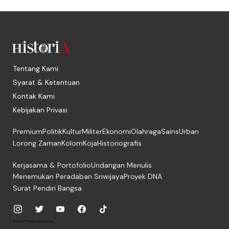
Tentang Kami
Syarat & Ketentuan
Kontak Kami
Kebijakan Privasi
Premium
Politik
Kultur
Militer
Ekonomi
Olahraga
Sains
Urban
Lorong Zaman
Kolom
Koja
Historiografis
Kerjasama & Portofolio
Undangan Menulis
Menemukan Peradaban Sriwijaya
Proyek DNA
Surat Pendiri Bangsa
© 2026, PT. Media Digital Historia.