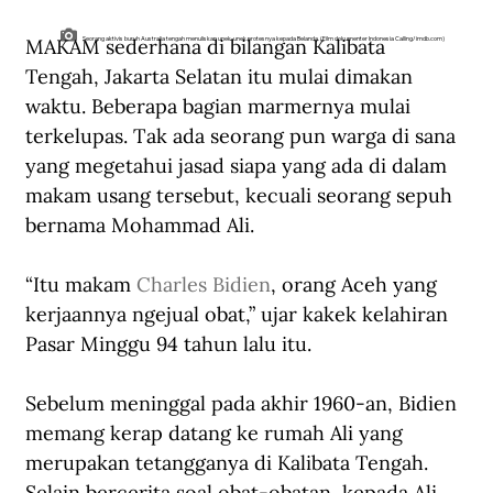
MAKAM sederhana di bilangan Kalibata 
Seorang aktivis buruh Australia tengah menuliskan unek-unek protesnya kepada Belanda. (Film dokumenter Indonesia Calling/imdb.com)
Tengah, Jakarta Selatan itu mulai dimakan 
waktu. Beberapa bagian marmernya mulai 
terkelupas. Tak ada seorang pun warga di sana 
yang megetahui jasad siapa yang ada di dalam 
makam usang tersebut, kecuali seorang sepuh 
bernama Mohammad Ali.
“Itu makam 
Charles Bidien
, orang Aceh yang 
kerjaannya ngejual obat,” ujar kakek kelahiran 
Pasar Minggu 94 tahun lalu itu.
Sebelum meninggal pada akhir 1960-an, Bidien 
memang kerap datang ke rumah Ali yang 
merupakan tetangganya di Kalibata Tengah. 
Selain bercerita soal obat-obatan, kepada Ali 