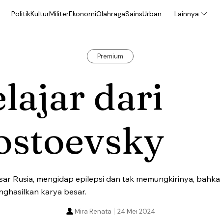
Politik
Kultur
Militer
Ekonomi
Olahraga
Sains
Urban
Lainnya
Premium
lajar dari
ostoevsky
sar Rusia, mengidap epilepsi dan tak memungkirinya, bahka
hasilkan karya besar.
Mira Renata
24 Mei 2024