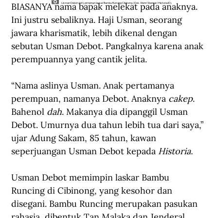
BIASANYA nama bapak melekat pada anaknya. 
Usman Debot (kiri), pimpinan laskar Bambu Runcing Cibinong. (Dok. Wenri Wanhar/Historia.ID).
Ini justru sebaliknya. Haji Usman, seorang 
jawara kharismatik, lebih dikenal dengan 
sebutan Usman Debot. Pangkalnya karena anak 
perempuannya yang cantik jelita.
“Nama aslinya Usman. Anak pertamanya 
perempuan, namanya Debot. Anaknya 
cakep
. 
Bahenol 
dah
. Makanya dia dipanggil Usman 
Debot. Umurnya dua tahun lebih tua dari saya,” 
ujar Adung Sakam, 85 tahun, kawan 
seperjuangan Usman Debot kepada 
Historia.
Usman Debot memimpin laskar Bambu 
Runcing di Cibinong, yang kesohor dan 
disegani. Bambu Runcing merupakan pasukan 
rahasia, dibentuk Tan Malaka dan Jenderal 