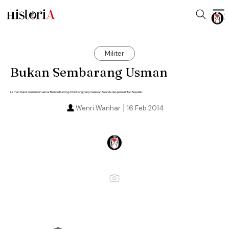
Militer
Bukan Sembarang Usman
Usman Debot memimpin laskar Bambu Runcing di Cibinong yang melawan Belanda dan pemerintah Republik.
Wenri Wanhar
16 Feb 2014