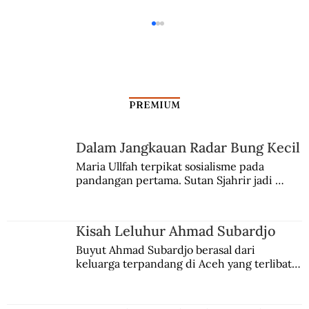
PREMIUM
Dalam Jangkauan Radar Bung Kecil
Maria Ullfah terpikat sosialisme pada 
pandangan pertama. Sutan Sjahrir jadi 
Mat Depok, Sekondan Menteri
comblangnya.
Keamanan Rakyat
Kisah Leluhur Ahmad Subardjo
Buyut Ahmad Subardjo berasal dari 
keluarga terpandang di Aceh yang terlibat 
persaingan kekuasaan. Dia memilih 
merantau ke Jawa dan menjadi pemuka 
agama Islam. Anaknya mengikuti jejaknya.