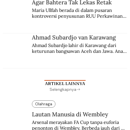
Agar Bahtera Tak Lekas Retak
Maria Ullfah berada di dalam pusaran 
kontroversi penyusunan RUU Perkawinan. 
Berbuah manis walau penuh kompromi.
Ahmad Subardjo van Karawang
Ahmad Subardjo lahir di Karawang dari 
keturunan bangsawan Aceh dan Jawa. Anak 
kesayangan mantri polisi ini pindah ke 
Batavia untuk melanjutkan pendidikan di 
sekolah Belanda.
ARTIKEL LAINNYA
Selengkapnya
Olahraga
Lautan Manusia di Wembley
Arsenal merayakan FA Cup tanpa euforia 
penonton di Wembley. Berbeda jauh dari 