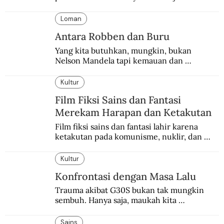
suasana final di stadion ikonik itu 97 tahun 
silam.
Loman
Antara Robben dan Buru
Yang kita butuhkan, mungkin, bukan 
Nelson Mandela tapi kemauan dan 
keberanian untuk menebus dosa masa lalu 
dengan berbagai cara yang bisa memenuhi 
Kultur
rasa keadilan.
Film Fiksi Sains dan Fantasi
Merekam Harapan dan Ketakutan
Film fiksi sains dan fantasi lahir karena 
ketakutan pada komunisme, nuklir, dan 
dunia yang terkomputerisasi.
Kultur
Konfrontasi dengan Masa Lalu
Trauma akibat G30S bukan tak mungkin 
sembuh. Hanya saja, maukah kita 
menyembuhkannya?
Sains