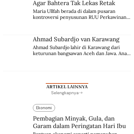
Agar Bahtera Tak Lekas Retak
Maria Ullfah berada di dalam pusaran 
kontroversi penyusunan RUU Perkawinan. 
Berbuah manis walau penuh kompromi.
Ahmad Subardjo van Karawang
Ahmad Subardjo lahir di Karawang dari 
keturunan bangsawan Aceh dan Jawa. Anak 
kesayangan mantri polisi ini pindah ke 
Batavia untuk melanjutkan pendidikan di 
sekolah Belanda.
ARTIKEL LAINNYA
Selengkapnya
Ekonomi
Pembagian Minyak, Gula, dan
Garam dalam Peringatan Hari Ibu