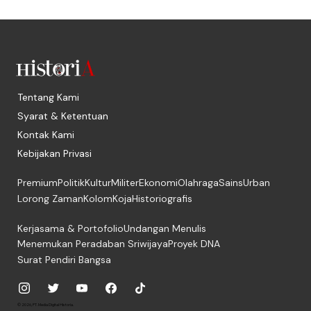
Tentang Kami
Syarat & Ketentuan
Kontak Kami
Kebijakan Privasi
Premium
Politik
Kultur
Militer
Ekonomi
Olahraga
Sains
Urban
Lorong Zaman
Kolom
Koja
Historiografis
Kerjasama & Portofolio
Undangan Menulis
Menemukan Peradaban Sriwijaya
Proyek DNA
Surat Pendiri Bangsa
© 2026, PT. Media Digital Historia.