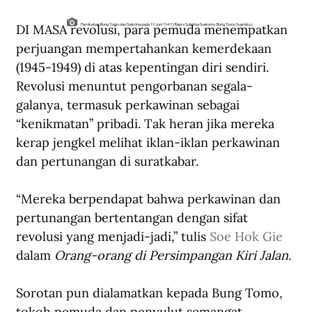
DI MASA revolusi, para pemuda menempatkan 
Pernikahan Bung Tomo dan Sulistina pada 19 Juni 1947. (Repro Sulistina Soetomo, Bung Tomo Suamiku).
perjuangan mempertahankan kemerdekaan 
(1945-1949) di atas kepentingan diri sendiri. 
Revolusi menuntut pengorbanan segala-
galanya, termasuk perkawinan sebagai 
“kenikmatan” pribadi. Tak heran jika mereka 
kerap jengkel melihat iklan-iklan perkawinan 
dan pertunangan di suratkabar.
“Mereka berpendapat bahwa perkawinan dan 
pertunangan bertentangan dengan sifat 
revolusi yang menjadi-jadi,” tulis 
Soe Hok Gie
dalam 
Orang-orang di Persimpangan Kiri Jalan.
Sorotan pun dialamatkan kepada Bung Tomo, 
tokoh pemuda dan penyulut semangat 