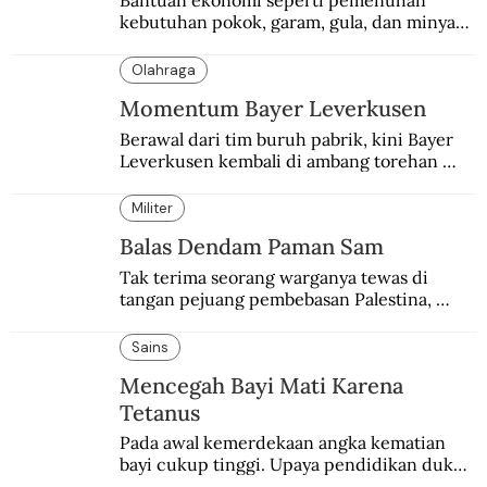
Bantuan ekonomi seperti pemenuhan 
kebutuhan pokok, garam, gula, dan minyak 
menjadi salah satu perhatian dalam 
peringatan Hari Ibu.
Olahraga
Momentum Bayer Leverkusen
Berawal dari tim buruh pabrik, kini Bayer 
Leverkusen kembali di ambang torehan 
“treble”. Sempat diejek dengan julukan 
“Neverkusen”.
Militer
Balas Dendam Paman Sam
Tak terima seorang warganya tewas di 
tangan pejuang pembebasan Palestina, 
pemerintahan Ronald Reagan melakukan 
pembalasan.
Sains
Mencegah Bayi Mati Karena
Tetanus
Pada awal kemerdekaan angka kematian 
bayi cukup tinggi. Upaya pendidikan dukun 
pun dilakukan lewat Proyek Serpong.