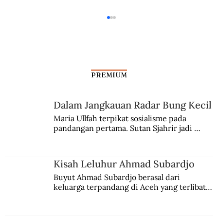
PREMIUM
Dalam Jangkauan Radar Bung Kecil
Maria Ullfah terpikat sosialisme pada 
pandangan pertama. Sutan Sjahrir jadi 
Pengalaman Mistis Bung Tomo di Kaki
comblangnya.
Gunung Wilis
Kisah Leluhur Ahmad Subardjo
Buyut Ahmad Subardjo berasal dari 
keluarga terpandang di Aceh yang terlibat 
persaingan kekuasaan. Dia memilih 
merantau ke Jawa dan menjadi pemuka 
agama Islam. Anaknya mengikuti jejaknya.