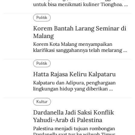
untuk bisa menikmati kuliner Tionghoa. 
Ada pasar kuliner khas yang digelar tiap 
pekan.
Politik
Korem Bantah Larang Seminar di
Malang
Korem Kota Malang menyampaikan 
klarifikasi sanggahannya telah melarang 
seminar sejarah di Universitas Negeri 
Malang.
Politik
Hatta Rajasa Keliru Kalpataru
Kalpataru dan Adipura, penghargaan 
lingkungan hidup yang diberikan 
pemerintah setiap tahun kepada dua pihak 
yang berbeda.
Kultur
Dardanella Jadi Saksi Konflik
Yahudi-Arab di Palestina
Palestina menjadi tujuan rombongan 
Dardanella saat tur ke wilayah Timur 