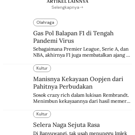
ARTIKEL LAINNYA
Selengkapnya
Olahraga
Gas Pol Balapan F1 di Tengah
Pandemi Virus
Sebagaimana Premier League, Serie A, dan 
NBA, akhirnya F1 juga membatalkan ajang 
balapannya. Menghindari pengalaman 
enam dekade lampau.
Kultur
Manisnya Kekayaan Oopjen dari
Pahitnya Perbudakan
Sosok crazy rich dalam lukisan Rembrandt. 
Menimbun kekayaannya dari hasil memeras 
keringat para budak.
Kultur
Selera Naga Sejuta Rasa
Di Banyuwangi, tak usah menunggu Imlek 