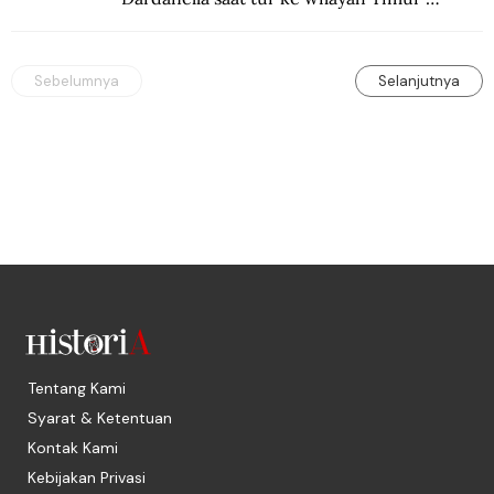
Tengah. Di sana mereka menjadi saksi 
ketegangan antara orang Yahudi dan 
penduduk Arab.
Sebelumnya
Selanjutnya
Tentang Kami
Syarat & Ketentuan
Kontak Kami
Kebijakan Privasi