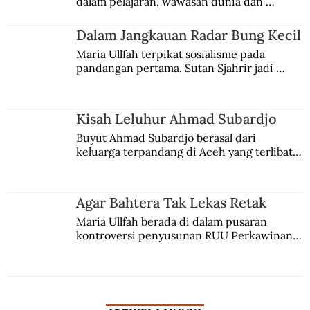
dalam pelajaran, wawasan dunia dan 
Orang Jerman Jadi Intel
kesadaran kebangsaannya tumbuh berkat 
Jules Verne, Multatuli, hingga Sun Yat-sen.
Dalam Jangkauan Radar Bung Kecil
Maria Ullfah terpikat sosialisme pada 
pandangan pertama. Sutan Sjahrir jadi 
comblangnya.
Kisah Leluhur Ahmad Subardjo
Buyut Ahmad Subardjo berasal dari 
keluarga terpandang di Aceh yang terlibat 
persaingan kekuasaan. Dia memilih 
merantau ke Jawa dan menjadi pemuka 
agama Islam. Anaknya mengikuti jejaknya.
Agar Bahtera Tak Lekas Retak
Maria Ullfah berada di dalam pusaran 
kontroversi penyusunan RUU Perkawinan. 
Berbuah manis walau penuh kompromi.