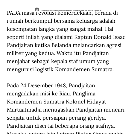
PADA masa revolusi kemerdekaan, berada di 
Donald Isaac Pandjaitan dan istri, Marieke br. Tambunan. (Dok. Keluarga D.I. Pandjaitan).
rumah berkumpul bersama keluarga adalah 
kesempatan langka yang sangat mahal. Hal 
seperti inilah yang dialami Kapten Donald Isaac 
Pandjaitan ketika Belanda melancarkan agresi 
militer yang kedua. Waktu itu Pandjaitan 
menjabat sebagai kepala staf umum yang 
mengurusi logistik Komandemen Sumatra.
Pada 24 Desember 1948, Pandjaitan 
mengadakan misi ke Riau. Panglima 
Komandemen Sumatra Kolonel Hidayat 
Martaatmadja menugaskan Pandjaitan mencari 
senjata untuk persiapan perang gerilya. 
Pandjaitan disertai beberapa orang stafnya. 
Mereka  antara lain Letnan Pieter Simorangkir, 