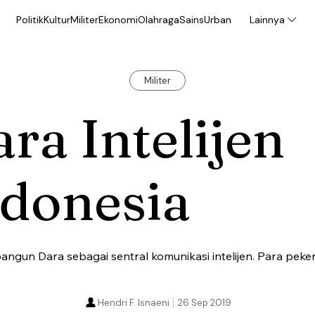
Politik
Kultur
Militer
Ekonomi
Olahraga
Sains
Urban
Lainnya
Militer
ra Intelijen
ndonesia
gun Dara sebagai sentral komunikasi intelijen. Para peke
Hendri F. Isnaeni
26 Sep 2019