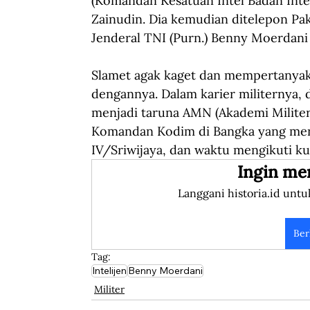
(Komandan Kesatuan Intel Badan Intel
Zainudin. Dia kemudian ditelepon P
Jenderal TNI (Purn.) Benny Moerdani
Slamet agak kaget dan mempertanyak
dengannya. Dalam karier militernya, di
menjadi taruna AMN (Akademi Militer 
Komandan Kodim di Bangka yang men
IV/Sriwijaya, dan waktu mengikuti k
Ingin me
Langgani historia.id untu
Ber
Tag:
Intelijen
Benny Moerdani
Militer