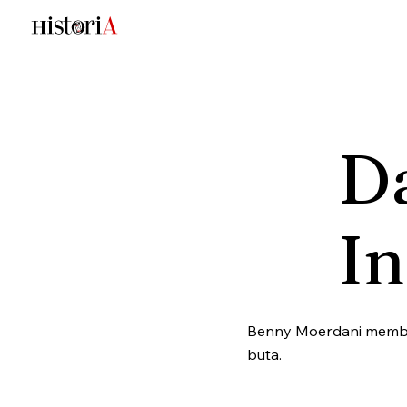
Da
I
Benny Moerdani memban
buta.