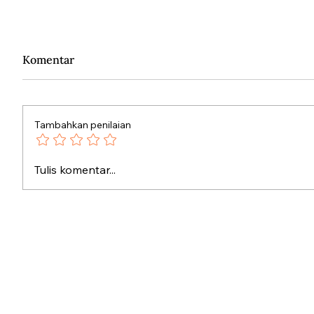
Komentar
Tambahkan penilaian
Memori dan Hegemoni
Desakral
Tulis komentar...