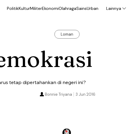
Politik
Kultur
Militer
Ekonomi
Olahraga
Sains
Urban
Lainnya
Loman
emokrasi
s tetap dipertahankan di negeri ini?
Bonnie Triyana
3 Jun 2016