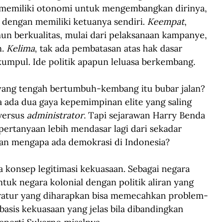
 memiliki otonomi untuk mengembangkan dirinya, 
dengan memiliki ketuanya sendiri. 
Keempat
, 
un berkualitas, mulai dari pelaksanaan kampanye, 
. 
Kelima
, tak ada pembatasan atas hak dasar 
umpul. Ide politik apapun leluasa berkembang.
ang tengah bertumbuh-kembang itu bubar jalan? 
na ada dua gaya kepemimpinan elite yang saling 
versus 
administrator
. Tapi sejarawan Harry Benda 
rtanyaan lebih mendasar lagi dari sekadar 
kan mengapa ada demokrasi di Indonesia?
a konsep legitimasi kekuasaan. Sebagai negara 
tuk negara kolonial dengan politik aliran yang 
tratur yang diharapkan bisa memecahkan problem-
asis kekuasaan yang jelas bila dibandingkan 