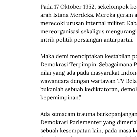
Pada 17 Oktober 1952, sekelompok k
arah Istana Merdeka. Mereka geram at
merecoki urusan internal militer. Ka
mereorganisasi sekaligus mengurangi an
intrik politik persaingan antarpartai.
Maka demi menciptakan kestabilan po
Demokrasi Terpimpin. Sebagaimana Pan
nilai yang ada pada masyarakat Indo
wawancara dengan wartawan TV Belan
bukanlah sebuah kediktatoran, demok
kepemimpinan.”
Ada semacam trauma berkepanjangan 
Demokrasi Parlementer yang dimeriah
sebuah kesempatan lain, pada masa 