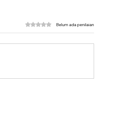
Dinilai 0 dari 5 bintang.
Belum ada penilaian
isasi Pejabat Publik
Sebuah Pledoi untuk 