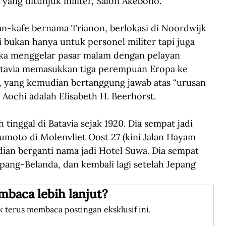
 yang ditunjuk militer, Salon Akebono.
n-kafe bernama Trianon, berlokasi di Noordwijk 
ni bukan hanya untuk personel militer tapi juga 
reka menggelar pasar malam dengan pelayan 
atavia memasukkan tiga perempuan Eropa ke 
a, yang kemudian bertanggung jawab atas “urusan 
Aochi adalah Elisabeth H. Beerhorst. 
tinggal di Batavia sejak 1920. Dia sempat jadi 
umoto di Molenvliet Oost 27 (kini Jalan Hayam 
an berganti nama jadi Hotel Suwa. Dia sempat 
epang-Belanda, dan kembali lagi setelah Jepang 
mbaca lebih lanjut?
k terus membaca postingan eksklusif ini.