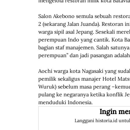
mengelola restoran milik kota Batavia
Salon Akebono semula sebuah restora
2 (sekarang Jalan Juanda). Restoran i
warga sipil asal Jepang. Sesekali me
perempuan Indo yang cantik. Kota B
bagian staf manajemen. Salah satuny
perempuan” dan jadi pasangan adalah 
Aochi warga kota Nagasaki yang sudah 
pemilik sekaligus manajer Hotel Mats
Wuruk) sebelum masa perang –kemudi
pulang ke negaranya ketika konflik J
menduduki Indonesia.
Ingin me
Langgani historia.id untu