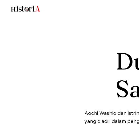
Du
S
Aochi Washio dan istri
yang diadili dalam pen