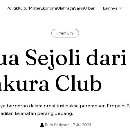
Politik
Kultur
Militer
Ekonomi
Olahraga
Sains
Urban
Lainnya
Premium
a Sejoli dari
akura Club
nya berperan dalam prostitusi paksa perempuan Eropa di B
gadilan kejahatan perang Jepang.
Budi Setiyono
7 Jul 2023