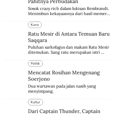
Pahitnya Perbudakan
Sosok crazy rich dalam lukisan Rembrandt. 
Menimbun kekayaannya dari hasil memeras 
keringat para budak.
Kuno
Ratu Mesir di Antara Temuan Baru
Saqqara
Puluhan sarkofagus dan makam Ratu Mesir 
ditemukan. Sang ratu merupakan istri 
sekaligus putri salah satu firaun yang 
sebelumnya keberadaannya tak pernah 
Politik
diketahui.
Mencatat Rosihan Mengenang
Soerjono
Dua wartawan pada jalan nasib yang 
menyimpang.
Kultur
Dari Captain Thunder, Captain