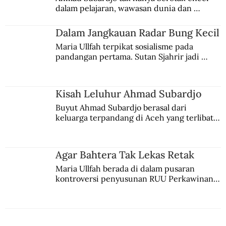
dalam pelajaran, wawasan dunia dan 
kesadaran kebangsaannya tumbuh berkat 
Jules Verne, Multatuli, hingga Sun Yat-sen.
Dalam Jangkauan Radar Bung Kecil
Maria Ullfah terpikat sosialisme pada 
pandangan pertama. Sutan Sjahrir jadi 
comblangnya.
Kisah Leluhur Ahmad Subardjo
Buyut Ahmad Subardjo berasal dari 
keluarga terpandang di Aceh yang terlibat 
persaingan kekuasaan. Dia memilih 
merantau ke Jawa dan menjadi pemuka 
agama Islam. Anaknya mengikuti jejaknya.
Agar Bahtera Tak Lekas Retak
Maria Ullfah berada di dalam pusaran 
kontroversi penyusunan RUU Perkawinan. 
Berbuah manis walau penuh kompromi.