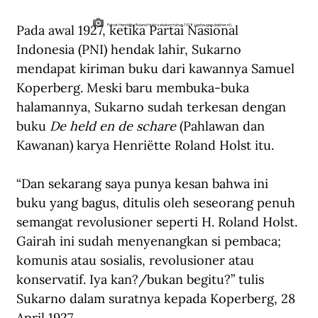
Pada awal 1927, ketika Partai Nasional 
Potret Henriëtte Roland Holst sebelum tahun 1918. (geheugen.delpher.nl).
Indonesia (PNI) hendak lahir, Sukarno 
mendapat kiriman buku dari kawannya Samuel 
Koperberg. Meski baru membuka-buka 
halamannya, Sukarno sudah terkesan dengan 
buku 
De held en de schare
 (Pahlawan dan 
Kawanan) karya Henriëtte Roland Holst itu.
“Dan sekarang saya punya kesan bahwa ini 
buku yang bagus, ditulis oleh seseorang penuh 
semangat revolusioner seperti H. Roland Holst. 
Gairah ini sudah menyenangkan si pembaca; 
komunis atau sosialis, revolusioner atau 
konservatif. Iya kan?/bukan begitu?” tulis 
Sukarno dalam suratnya kepada Koperberg, 28 
April 1927.