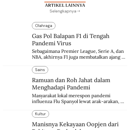
ARTIKEL LAINNYA
Selengkapnya
Olahraga
Gas Pol Balapan F1 di Tengah
Pandemi Virus
Sebagaimana Premier League, Serie A, dan 
NBA, akhirnya F1 juga membatalkan ajang 
balapannya. Menghindari pengalaman 
enam dekade lampau.
Sains
Ramuan dan Roh Jahat dalam
Menghadapi Pandemi
Masyarakat lokal merespon pandemi 
influenza Flu Spanyol lewat arak-arakan, 
sesajen, dan ramuan jamu tradisional.
Kultur
Manisnya Kekayaan Oopjen dari