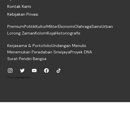
Kontak Kami
Kebijakan Privasi
Premium
Politik
Kultur
Militer
Ekonomi
Olahraga
Sains
Urban
Lorong Zaman
Kolom
Koja
Historiografis
Kerjasama & Portofolio
Undangan Menulis
Menemukan Peradaban Sriwijaya
Proyek DNA
Surat Pendiri Bangsa
© 2026, PT. Media Digital Historia.