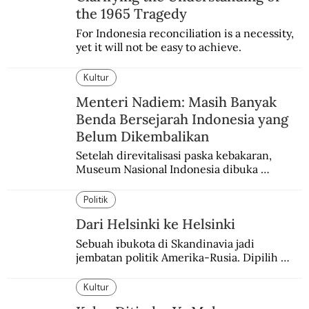
the 1965 Tragedy
For Indonesia reconciliation is a necessity, 
yet it will not be easy to achieve.
Kultur
Menteri Nadiem: Masih Banyak
Benda Bersejarah Indonesia yang
Belum Dikembalikan
Setelah direvitalisasi paska kebakaran, 
Museum Nasional Indonesia dibuka 
kembali. Bertepatan dengan perhelatan 
Pameran Repatriasi 2024.
Politik
Dari Helsinki ke Helsinki
Sebuah ibukota di Skandinavia jadi 
jembatan politik Amerika-Rusia. Dipilih 
karena kenetralannya sejak Perang Dingin.
Kultur