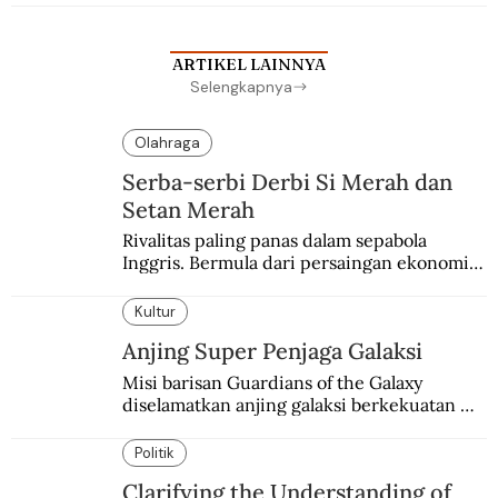
ARTIKEL LAINNYA
Selengkapnya
Olahraga
Serba-serbi Derbi Si Merah dan
Setan Merah
Rivalitas paling panas dalam sepabola 
Inggris. Bermula dari persaingan ekonomi 
dan industri.
Kultur
Anjing Super Penjaga Galaksi
Misi barisan Guardians of the Galaxy 
diselamatkan anjing galaksi berkekuatan 
super. Karakter yang terinspirasi dari Laika 
si martir antariksa Soviet.
Politik
Clarifying the Understanding of