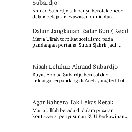
Subardjo
Tuan Holla dari Belanda Sahabat Orang
Ahmad Subardjo tak hanya berotak encer 
dalam pelajaran, wawasan dunia dan 
Sunda
kesadaran kebangsaannya tumbuh berkat 
Jules Verne, Multatuli, hingga Sun Yat-sen.
Dalam Jangkauan Radar Bung Kecil
Maria Ullfah terpikat sosialisme pada 
pandangan pertama. Sutan Sjahrir jadi 
comblangnya.
Kisah Leluhur Ahmad Subardjo
Buyut Ahmad Subardjo berasal dari 
keluarga terpandang di Aceh yang terlibat 
persaingan kekuasaan. Dia memilih 
merantau ke Jawa dan menjadi pemuka 
agama Islam. Anaknya mengikuti jejaknya.
Agar Bahtera Tak Lekas Retak
Maria Ullfah berada di dalam pusaran 
kontroversi penyusunan RUU Perkawinan. 
Berbuah manis walau penuh kompromi.