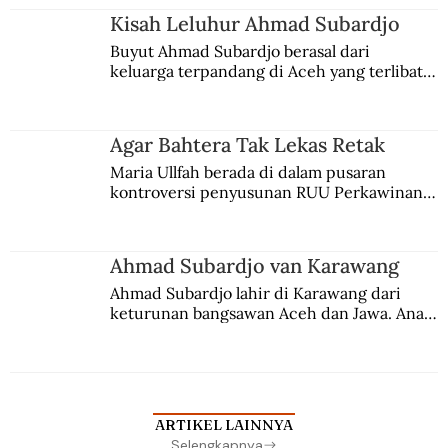
Kisah Leluhur Ahmad Subardjo
Buyut Ahmad Subardjo berasal dari 
keluarga terpandang di Aceh yang terlibat 
persaingan kekuasaan. Dia memilih 
merantau ke Jawa dan menjadi pemuka 
agama Islam. Anaknya mengikuti jejaknya.
Agar Bahtera Tak Lekas Retak
Maria Ullfah berada di dalam pusaran 
kontroversi penyusunan RUU Perkawinan. 
Berbuah manis walau penuh kompromi.
Ahmad Subardjo van Karawang
Ahmad Subardjo lahir di Karawang dari 
keturunan bangsawan Aceh dan Jawa. Anak 
kesayangan mantri polisi ini pindah ke 
Batavia untuk melanjutkan pendidikan di 
sekolah Belanda.
ARTIKEL LAINNYA
Selengkapnya