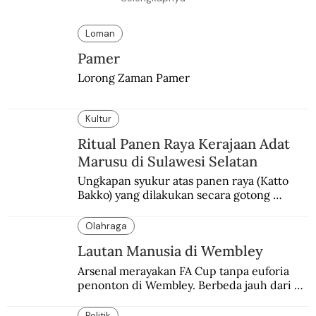
Loman
Pamer
Lorong Zaman Pamer
Kultur
Ritual Panen Raya Kerajaan Adat
Marusu di Sulawesi Selatan
Ungkapan syukur atas panen raya (Katto 
Bakko) yang dilakukan secara gotong 
royong.
Olahraga
Lautan Manusia di Wembley
Arsenal merayakan FA Cup tanpa euforia 
penonton di Wembley. Berbeda jauh dari 
suasana final di stadion ikonik itu 97 tahun 
silam.
Politik