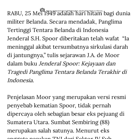
RABU, 25 Mei 1949 adalah hari hitam bagi dunia 
Makam Jenderal S.H. Spoor di Menteng Pulo Jakarta. Foto: Hendi Jo/Historia
militer Belanda. Secara mendadak, Panglima 
Tertinggi Tentara Belanda di Indonesia 
Jenderal S.H. Spoor diberitakan telah wafat  “Ia 
meninggal akibat tersumbatnya sirkulasi darah 
di jantungnya,” tulis sejarawan J.A. de Moor 
dalam buku 
Jenderal Spoor: Kejayaan dan 
Tragedi Panglima Tentara Belanda Terakhir di 
Indonesia.
Penjelasan Moor yang merupakan versi resmi 
penyebab kematian Spoor, tidak pernah 
dipercaya oleh sebagian besar eks pejuang di 
Sumatera Utara. Sumbat Sembiring (88) 
merupakan salah satunya. Menurut eks 
anggota pasukan TNI dari Sektor IV Sub 