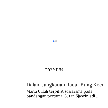
PREMIUM
Dalam Jangkauan Radar Bung Kecil
Maria Ullfah terpikat sosialisme pada 
pandangan pertama. Sutan Sjahrir jadi 
Jenderal Spoor dan Peristiwa Sulawesi
comblangnya.
Selatan