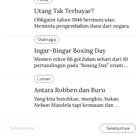
Utang Tak Terbayar?
Obligator tahun 1946 bermunculan. 
Meminta pengembalian dana dari negara.
Olahraga
Ingar-Bingar Boxing Day
Momen rekor 66 gol dalam sehari dari 10 
pertandingan pada “Boxing Day” enam 
dekade lalu. Termasuk kekalahan pahit 
Manchester United 6-1.
Loman
Antara Robben dan Buru
Yang kita butuhkan, mungkin, bukan 
Nelson Mandela tapi kemauan dan 
keberanian untuk menebus dosa masa lalu 
dengan berbagai cara yang bisa memenuhi 
rasa keadilan.
Sebelumnya
Selanjutnya