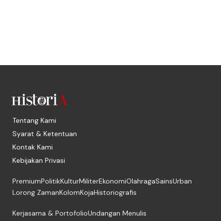
Tentang Kami
Syarat & Ketentuan
Kontak Kami
Kebijakan Privasi
Premium
Politik
Kultur
Militer
Ekonomi
Olahraga
Sains
Urban
Lorong Zaman
Kolom
Koja
Historiografis
Kerjasama & Portofolio
Undangan Menulis