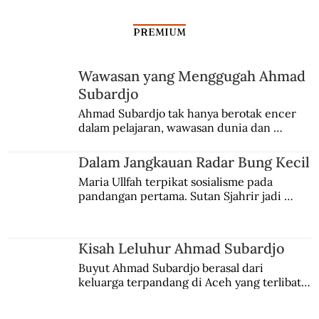
PREMIUM
Wawasan yang Menggugah Ahmad
Subardjo
Ahmad Subardjo tak hanya berotak encer 
dalam pelajaran, wawasan dunia dan 
kesadaran kebangsaannya tumbuh berkat 
Jules Verne, Multatuli, hingga Sun Yat-sen.
Dalam Jangkauan Radar Bung Kecil
Maria Ullfah terpikat sosialisme pada 
pandangan pertama. Sutan Sjahrir jadi 
comblangnya.
Kisah Leluhur Ahmad Subardjo
Buyut Ahmad Subardjo berasal dari 
keluarga terpandang di Aceh yang terlibat 
persaingan kekuasaan. Dia memilih 
merantau ke Jawa dan menjadi pemuka 