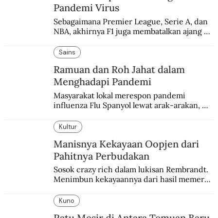
Pandemi Virus
Sebagaimana Premier League, Serie A, dan 
NBA, akhirnya F1 juga membatalkan ajang 
balapannya. Menghindari pengalaman 
enam dekade lampau.
Sains
Ramuan dan Roh Jahat dalam
Menghadapi Pandemi
Masyarakat lokal merespon pandemi 
influenza Flu Spanyol lewat arak-arakan, 
sesajen, dan ramuan jamu tradisional.
Kultur
Manisnya Kekayaan Oopjen dari
Pahitnya Perbudakan
Sosok crazy rich dalam lukisan Rembrandt. 
Menimbun kekayaannya dari hasil memeras 
keringat para budak.
Kuno
Ratu Mesir di Antara Temuan Baru