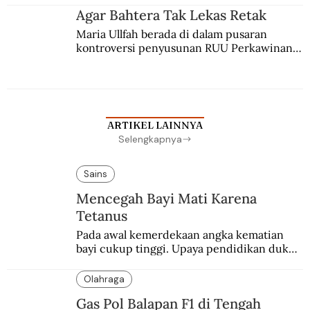
agama Islam. Anaknya mengikuti jejaknya.
Agar Bahtera Tak Lekas Retak
Maria Ullfah berada di dalam pusaran 
kontroversi penyusunan RUU Perkawinan. 
Berbuah manis walau penuh kompromi.
ARTIKEL LAINNYA
Selengkapnya
Sains
Mencegah Bayi Mati Karena
Tetanus
Pada awal kemerdekaan angka kematian 
bayi cukup tinggi. Upaya pendidikan dukun 
pun dilakukan lewat Proyek Serpong.
Olahraga
Gas Pol Balapan F1 di Tengah