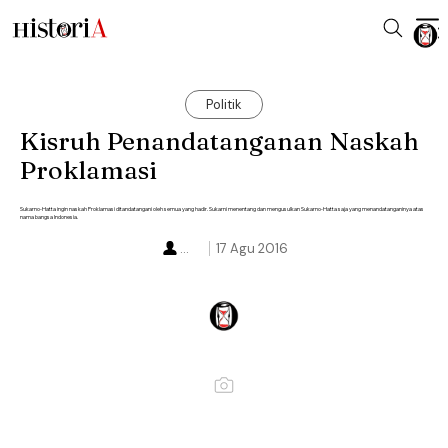
Politik
Kisruh Penandatanganan Naskah
Proklamasi
Sukarno-Hatta ingin naskah Proklamasi ditandatangani oleh semua yang hadir. Sukarni menentang dan mengusulkan Sukarno-Hatta saja yang menandatanganinya atas
nama bangsa Indonesia.
...
17 Agu 2016