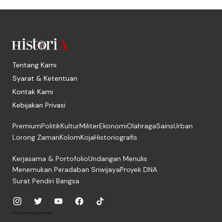
Tentang Kami
Syarat & Ketentuan
Kontak Kami
Kebijakan Privasi
Premium
Politik
Kultur
Militer
Ekonomi
Olahraga
Sains
Urban
Lorong Zaman
Kolom
Koja
Historiografis
Kerjasama & Portofolio
Undangan Menulis
Menemukan Peradaban Sriwijaya
Proyek DNA
Surat Pendiri Bangsa
© 2026, PT. Media Digital Historia.