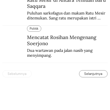
Saqqara
Puluhan sarkofagus dan makam Ratu Mesir 
ditemukan. Sang ratu merupakan istri 
sekaligus putri salah satu firaun yang 
sebelumnya keberadaannya tak pernah 
Politik
diketahui.
Mencatat Rosihan Mengenang
Soerjono
Dua wartawan pada jalan nasib yang 
menyimpang.
Sebelumnya
Selanjutnya