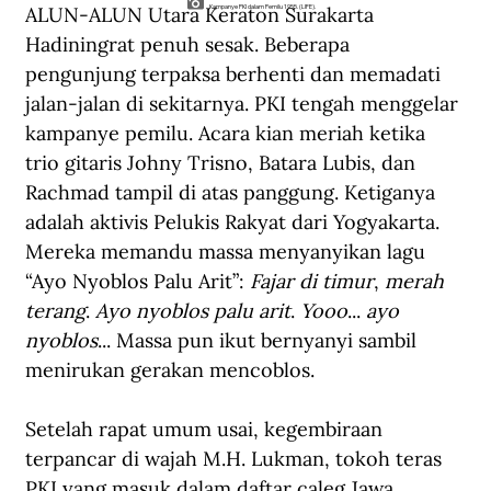
ALUN-ALUN Utara Keraton Surakarta 
Kampanye PKI dalam Pemilu 1955. (LIFE).
Hadiningrat penuh sesak. Beberapa 
pengunjung terpaksa berhenti dan memadati 
jalan-jalan di sekitarnya. PKI tengah menggelar 
kampanye pemilu. Acara kian meriah ketika 
trio gitaris Johny Trisno, Batara Lubis, dan 
Rachmad tampil di atas panggung. Ketiganya 
adalah aktivis Pelukis Rakyat dari Yogyakarta. 
Mereka memandu massa menyanyikan lagu 
“Ayo Nyoblos Palu Arit”: 
Fajar di timur
, 
merah 
terang
. 
Ayo nyoblos palu arit
. 
Yooo
... 
ayo 
nyoblos
... Massa pun ikut bernyanyi sambil 
menirukan gerakan mencoblos.
Setelah rapat umum usai, kegembiraan 
terpancar di wajah M.H. Lukman, tokoh teras 
PKI yang masuk dalam daftar caleg Jawa 