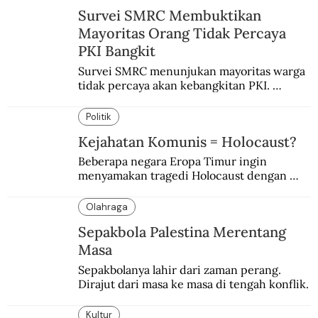
Survei SMRC Membuktikan
Mayoritas Orang Tidak Percaya
PKI Bangkit
Survei SMRC menunjukan mayoritas warga 
tidak percaya akan kebangkitan PKI. 
Dimanfaatkan kelompok tertentu demi 
tujuan politik.
Politik
Kejahatan Komunis = Holocaust?
Beberapa negara Eropa Timur ingin 
menyamakan tragedi Holocaust dengan 
kejahatan komunis Soviet.
Olahraga
Sepakbola Palestina Merentang
Masa
Sepakbolanya lahir dari zaman perang. 
Dirajut dari masa ke masa di tengah konflik.
Kultur