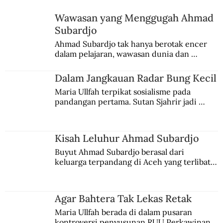
Wawasan yang Menggugah Ahmad
Subardjo
Ahmad Subardjo tak hanya berotak encer 
dalam pelajaran, wawasan dunia dan 
kesadaran kebangsaannya tumbuh berkat 
Jules Verne, Multatuli, hingga Sun Yat-sen.
Dalam Jangkauan Radar Bung Kecil
Maria Ullfah terpikat sosialisme pada 
pandangan pertama. Sutan Sjahrir jadi 
comblangnya.
Kisah Leluhur Ahmad Subardjo
Buyut Ahmad Subardjo berasal dari 
keluarga terpandang di Aceh yang terlibat 
persaingan kekuasaan. Dia memilih 
merantau ke Jawa dan menjadi pemuka 
agama Islam. Anaknya mengikuti jejaknya.
Agar Bahtera Tak Lekas Retak
Maria Ullfah berada di dalam pusaran 
kontroversi penyusunan RUU Perkawinan. 