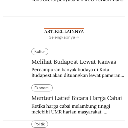
Berbuah manis walau penuh kompromi.
ARTIKEL LAINNYA
Selengkapnya
Kultur
Melihat Budapest Lewat Kanvas
Percampuran banyak budaya di Kota 
Budapest akan dituangkan lewat pameran 
bersama antar dua negara.
Ekonomi
Menteri Latief Bicara Harga Cabai
Ketika harga cabai melambung tinggi 
melebihi UMR harian masyarakat. 
Bagaimana solusi dari menteri tenaga kerja?
Politik