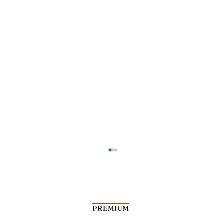
Razia Agustus
PREMIUM