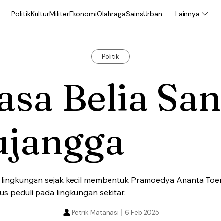
Politik
Kultur
Militer
Ekonomi
Olahraga
Sains
Urban
Lainnya
Politik
sa Belia Sa
ujangga
n lingkungan sejak kecil membentuk Pramoedya Ananta Toer
gus peduli pada lingkungan sekitar.
Petrik Matanasi
6 Feb 2025