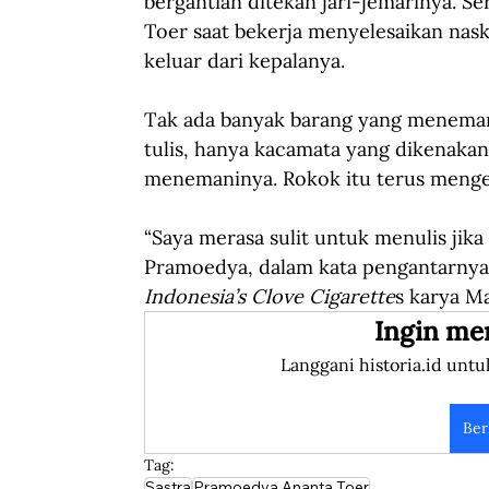
bergantian ditekan jari-jemarinya. S
Toer saat bekerja menyelesaikan nas
keluar dari kepalanya.
Tak ada banyak barang yang menemani
tulis, hanya kacamata yang dikenakan
menemaninya. Rokok itu terus mengel
“Saya merasa sulit untuk menulis jika
Pramoedya, dalam kata pengantarnya
Indonesia’s Clove Cigarette
s karya M
Ingin me
Langgani historia.id untu
Ber
Tag:
Sastra
Pramoedya Ananta Toer