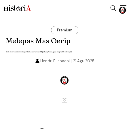
Premium
Melepas Mas Oerip
Oerip Soemohardjo meninggal dunia karena penyakit jantung. Ada dugaan malpraktik dokter gigi.
Hendri F. Isnaeni
21 Agu 2025