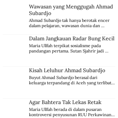
Wawasan yang Menggugah Ahmad
Subardjo
Ahmad Subardjo tak hanya berotak encer 
dalam pelajaran, wawasan dunia dan 
kesadaran kebangsaannya tumbuh berkat 
Jules Verne, Multatuli, hingga Sun Yat-sen.
Dalam Jangkauan Radar Bung Kecil
Maria Ullfah terpikat sosialisme pada 
pandangan pertama. Sutan Sjahrir jadi 
comblangnya.
Kisah Leluhur Ahmad Subardjo
Buyut Ahmad Subardjo berasal dari 
keluarga terpandang di Aceh yang terlibat 
persaingan kekuasaan. Dia memilih 
merantau ke Jawa dan menjadi pemuka 
agama Islam. Anaknya mengikuti jejaknya.
Agar Bahtera Tak Lekas Retak
Maria Ullfah berada di dalam pusaran 
kontroversi penyusunan RUU Perkawinan. 