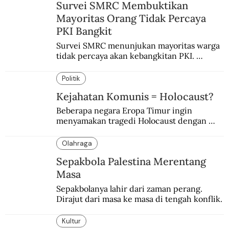
Survei SMRC Membuktikan
Mayoritas Orang Tidak Percaya
PKI Bangkit
Survei SMRC menunjukan mayoritas warga 
tidak percaya akan kebangkitan PKI. 
Dimanfaatkan kelompok tertentu demi 
tujuan politik.
Politik
Kejahatan Komunis = Holocaust?
Beberapa negara Eropa Timur ingin 
menyamakan tragedi Holocaust dengan 
kejahatan komunis Soviet.
Olahraga
Sepakbola Palestina Merentang
Masa
Sepakbolanya lahir dari zaman perang. 
Dirajut dari masa ke masa di tengah konflik.
Kultur