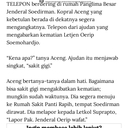
TELEPON berdering di rumah Panglima Besar 
Upacara pemakamam Jenderal Oerip Soemohardjo. (Perpusnas RI).
Jenderal Soedirman. Kopral Aceng yang 
kebetulan berada di dekatnya segera 
mengangkatnya. Telepon dari ajudan yang 
mengabarkan kematian Letjen Oerip 
Soemohardjo.
“Kena apa?” tanya Aceng. Ajudan itu menjawab 
singkat, “sakit gigi.”
Aceng bertanya-tanya dalam hati. Bagaimana 
bisa sakit gigi mengakibatkan kematian; 
mungkin sudah waktunya. Dia segera menuju 
ke Rumah Sakit Panti Rapih, tempat Soedirman 
dirawat. Dia melapor kepada Letkol Suprapto, 
“Lapor Pak. Jenderal Oerip wafat.”
Ingin membaca lebih lanjut?