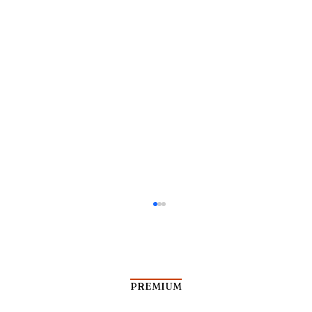
PREMIUM
Sang Teknokrat Militer