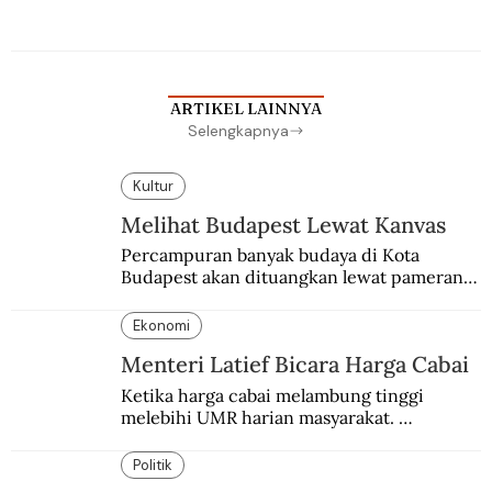
Berbuah manis walau penuh kompromi.
ARTIKEL LAINNYA
Selengkapnya
Kultur
Melihat Budapest Lewat Kanvas
Percampuran banyak budaya di Kota 
Budapest akan dituangkan lewat pameran 
bersama antar dua negara.
Ekonomi
Menteri Latief Bicara Harga Cabai
Ketika harga cabai melambung tinggi 
melebihi UMR harian masyarakat. 
Bagaimana solusi dari menteri tenaga kerja?
Politik