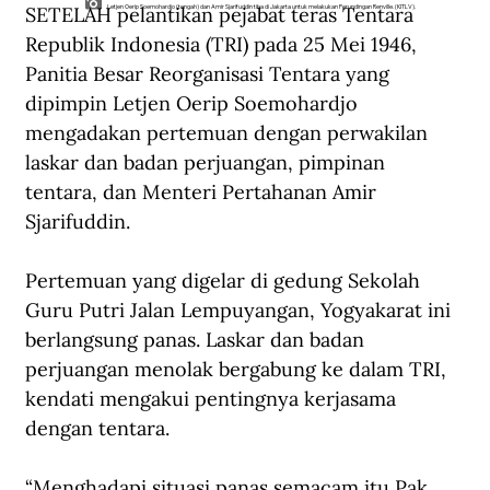
SETELAH pelantikan pejabat teras Tentara 
Letjen Oerip Soemohardjo (tengah) dan Amir Sjarifuddin tiba di Jakarta untuk melakukan Perundingan Renville. (KITLV).
Republik Indonesia (TRI) pada 25 Mei 1946, 
Panitia Besar Reorganisasi Tentara yang 
dipimpin Letjen Oerip Soemohardjo 
mengadakan pertemuan dengan perwakilan 
laskar dan badan perjuangan, pimpinan 
tentara, dan Menteri Pertahanan Amir 
Sjarifuddin.
Pertemuan yang digelar di gedung Sekolah 
Guru Putri Jalan Lempuyangan, Yogyakarat ini 
berlangsung panas. Laskar dan badan 
perjuangan menolak bergabung ke dalam TRI, 
kendati mengakui pentingnya kerjasama 
dengan tentara.
“Menghadapi situasi panas semacam itu Pak 