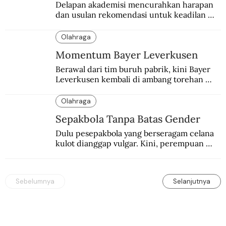
Delapan akademisi mencurahkan harapan 
dan usulan rekomendasi untuk keadilan 
Pemilu. Mengingatkan spirit para pendiri 
bangsa dan perjuangan Reformasi 1998.
Olahraga
Momentum Bayer Leverkusen
Berawal dari tim buruh pabrik, kini Bayer 
Leverkusen kembali di ambang torehan 
“treble”. Sempat diejek dengan julukan 
“Neverkusen”.
Olahraga
Sepakbola Tanpa Batas Gender
Dulu pesepakbola yang berseragam celana 
kulot dianggap vulgar. Kini, perempuan 
dengan seragam berjilbab dianggap tak 
sesuai.
Sebelumnya
Selanjutnya