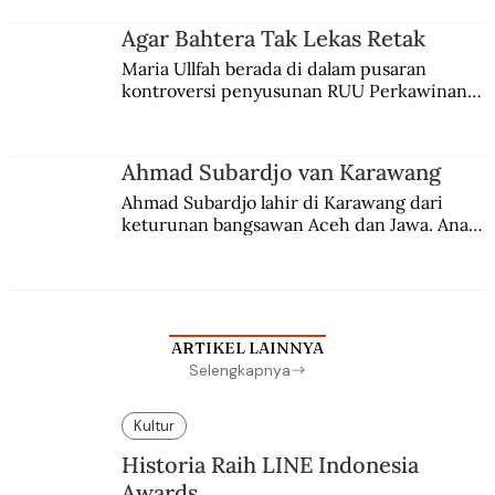
merantau ke Jawa dan menjadi pemuka 
agama Islam. Anaknya mengikuti jejaknya.
Agar Bahtera Tak Lekas Retak
Maria Ullfah berada di dalam pusaran 
kontroversi penyusunan RUU Perkawinan. 
Berbuah manis walau penuh kompromi.
Ahmad Subardjo van Karawang
Ahmad Subardjo lahir di Karawang dari 
keturunan bangsawan Aceh dan Jawa. Anak 
kesayangan mantri polisi ini pindah ke 
Batavia untuk melanjutkan pendidikan di 
sekolah Belanda.
ARTIKEL LAINNYA
Selengkapnya
Kultur
Historia Raih LINE Indonesia
Awards