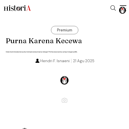
Premium
Purna Karena Kecewa
Oerip Soemohardjo berusaha mempersatukan laskar dengan TNI. Kecewa karena campur tangan politik.
Hendri F. Isnaeni
21 Agu 2025