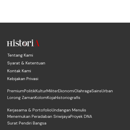
Tentang Kami
Syarat & Ketentuan
Kontak Kami
Kebijakan Privasi
Premium
Politik
Kultur
Militer
Ekonomi
Olahraga
Sains
Urban
Lorong Zaman
Kolom
Koja
Historiografis
Kerjasama & Portofolio
Undangan Menulis
Menemukan Peradaban Sriwijaya
Proyek DNA
Surat Pendiri Bangsa