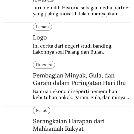
Juri memilih Historia sebagai media partner 
yang paling inovatif dalam menyajikan 
konten sejarah populer
Loman
Logo
Ini cerita dari negeri studi banding. 
Lakonnya soal Palang dan Bulan.
Ekonomi
Pembagian Minyak, Gula, dan
Garam dalam Peringatan Hari Ibu
Bantuan ekonomi seperti pemenuhan 
kebutuhan pokok, garam, gula, dan minyak 
menjadi salah satu perhatian dalam 
peringatan Hari Ibu.
Politik
Serangkaian Harapan dari
Mahkamah Rakyat