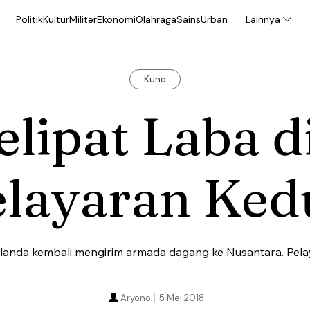
Politik
Kultur
Militer
Ekonomi
Olahraga
Sains
Urban
Lainnya
Kuno
lipat Laba d
elayaran Ked
anda kembali mengirim armada dagang ke Nusantara. Pelay
Aryono
5 Mei 2018