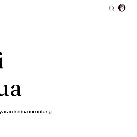
i
ua
aran kedua ini untung